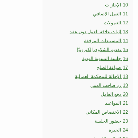
10
الإجازات
11
العمل الإضافي
12
العمولات
13
إثبات علاقة العمل دون عقد
14
المستندات المرفقة
15
تقديم الشكوى إلكترونيًا
16
جلسة التسوية الودية
17
صياغة الصلح
18
الإحالة للمحكمة العمالية
19
رد صاحب العمل
20
دفع العامل
21
المواعيد
22
الاختصاص المكاني
23
حضور الجلسة
24
الخبرة