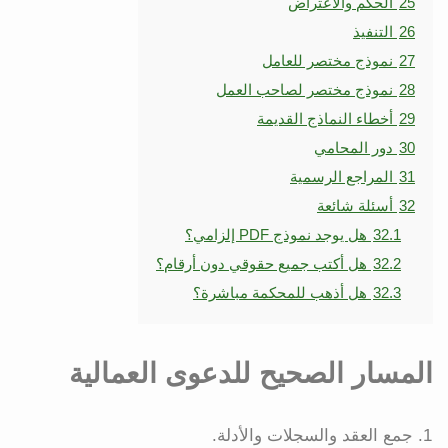
25
الحكم والاعتراض
26
التنفيذ
27
نموذج مختصر للعامل
28
نموذج مختصر لصاحب العمل
29
أخطاء النماذج القديمة
30
دور المحامي
31
المراجع الرسمية
32
أسئلة شائعة
32.1
هل يوجد نموذج PDF إلزامي؟
32.2
هل أكتب جميع حقوقي دون أرقام؟
32.3
هل أذهب للمحكمة مباشرة؟
المسار الصحيح للدعوى العمالية
جمع العقد والسجلات والأدلة.