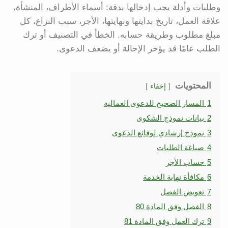
وطلبات وأدلة يجب إدخالها بدقة: أسماء الأطراف، المنشأة،
علاقة العمل، تاريخ بدايتها ونهايتها، الأجر، سبب النزاع، كل
مبلغ مطلوب وطريقة حسابه. الخطأ في التصنيف أو ترك
الطلب عامًا قد يؤخر الإحالة أو يضعف الدعوى.
المحتويات
إخفاء
1
المسار الصحيح للدعوى العمالية
2
بيانات نموذج الشكوى
3
نموذج إرشادي لوقائع الدعوى
4
صياغة الطلبات
5
حساب الأجر
6
مكافأة نهاية الخدمة
7
تعويض الفصل
8
الفصل وفق المادة 80
9
ترك العمل وفق المادة 81