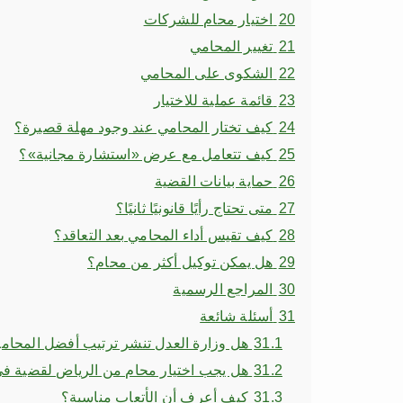
20
اختيار محام للشركات
21
تغيير المحامي
22
الشكوى على المحامي
23
قائمة عملية للاختيار
24
كيف تختار المحامي عند وجود مهلة قصيرة؟
25
كيف تتعامل مع عرض «استشارة مجانية»؟
26
حماية بيانات القضية
27
متى تحتاج رأيًا قانونيًا ثانيًا؟
28
كيف تقيس أداء المحامي بعد التعاقد؟
29
هل يمكن توكيل أكثر من محام؟
30
المراجع الرسمية
31
أسئلة شائعة
31.1
هل وزارة العدل تنشر ترتيب أفضل المحام
31.2
هل يجب اختيار محام من الرياض لقضية ف
31.3
كيف أعرف أن الأتعاب مناسبة؟