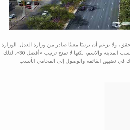
تحقق، ولا يزعم أن ترتيبًا معينًا صادر من وزارة العدل. الوزارة
تتيح البحث عن المحامين المرخصين مصنفين حسب المدينة والاسم، لكنها لا تمنح ترتيب «أفضل 30». لذلك
دك في تضييق القائمة والوصول إلى المحامي الأنسب