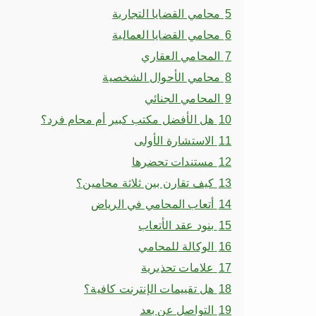
5
محامي القضايا التجارية
6
محامي القضايا العمالية
7
المحامي العقاري
8
محامي الأحوال الشخصية
9
المحامي الجنائي
10
هل الأفضل مكتب كبير أم محام فرد؟
11
الاستشارة الأولى
12
مستندات تحضرها
13
كيف تقارن بين ثلاثة محامين؟
14
أتعاب المحامي في الرياض
15
بنود عقد الأتعاب
16
الوكالة للمحامي
17
علامات تحذيرية
18
هل تقييمات الإنترنت كافية؟
19
التواصل عن بعد