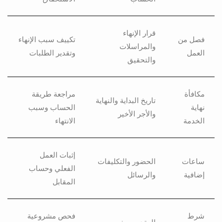
قرار الإنهاء
فصل من
تكييف سبب الإنهاء
والمراسلات
العمل
وتقدير الطلبات
والتحقيق
مكافأة
مراجعة طريقة
تاريخ البداية والنهاية
نهاية
الحساب وسبب
والأجر الأخير
الخدمة
الانتهاء
إثبات العمل
ساعات
الحضور والتكليفات
الفعلي وحساب
إضافية
والرسائل
المقابل
شرط
فحص مشروعية