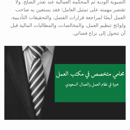
التسوية الودية ثم المحكمة العمالية عند تعذر الصلح. ولا
تقتصر مهمته على تمثيل العامل؛ فقد يستعين به صاحب
العمل أيضًا لمراجعة قرارات الفصل، والتحقيقات التأديبية،
ولوائح تنظيم العمل، والمخالصات، والمطالبات المالية قبل
أن تتحول إلى نزاع قضائي.