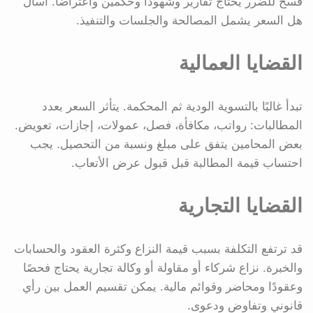
فسخ للضرر يحتاج تقارير وشهودًا وحكمين واعتراضًا. اسأل
هل السعر يشمل المصالحة والجلسات والتنفيذ.
القضايا العمالية
تبدأ غالبًا بالتسوية الودية ثم المحكمة. يتأثر السعر بعدد
المطالبات: رواتب، مكافأة، فصل، عمولات، إجازات، تعويض.
بعض المحامين يتفق على مبلغ ونسبة من التحصيل. يجب
احتساب قيمة المطالبة قبل قبول عرض الأتعاب.
القضايا التجارية
قد ترتفع التكلفة بسبب قيمة النزاع وكثرة العقود والحسابات
والخبرة. نزاع شركاء أو مقاولة أو وكالة تجارية يحتاج فحصًا
وعقودًا ومحاضر وقوائم مالية. يمكن تقسيم العمل بين رأي
قانوني وتفاوض ودعوى.