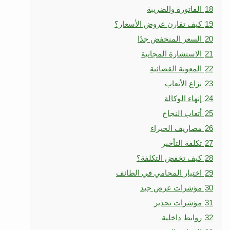
18
الفاتورة والضريبة
19
كيف تقارن عروض الأسعار؟
20
السعر المنخفض جدًا
21
الاستشارة المجانية
22
المعونة القضائية
23
نزاع الأتعاب
24
إنهاء الوكالة
25
أتعاب النجاح
26
مصاريف الخبراء
27
تكلفة التأخير
28
كيف تخفض التكلفة؟
29
اختيار المحامي في الطائف
30
مؤشرات عرض جيد
31
مؤشرات تحذير
32
روابط داخلية