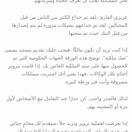
لحل المشكلة يجب أن تعرف الجناة وشركائهم.
عزيزي القارئ ،لقد تم خداع الكثير من الناس من قبل
المحتالين. لقد تم خداعهم بشيكات مزورة لم يتم إصدارها
من قبل البنك حيث تم سحبها.
إذا كنت تريد أن تكون مالكًا ،فيجب عليك تقديم مستند يسمى
“صك ملكية”. توضح هذه الورقة الجهات الحكومية التي تم
الحصول منها على سند الملكية الخاص بك. إذا قامت بتزوير
أختام تلك الوكالات ،فهذا يعني أنك اشتريت ممتلكات
مسروقة وأنت في ورطة كبيرة.
لذلك فالحذر واجب. كن حذرًا عند التعامل مع الأشخاص لأول
مرة أو المشتبه بهم.
إذا تعرضت لعملية تزوير وتريد حلاً ،سيقدم لك محامٍ جنائي
في جدة والرياض المساعدة وجميع المزايا القانونية التي