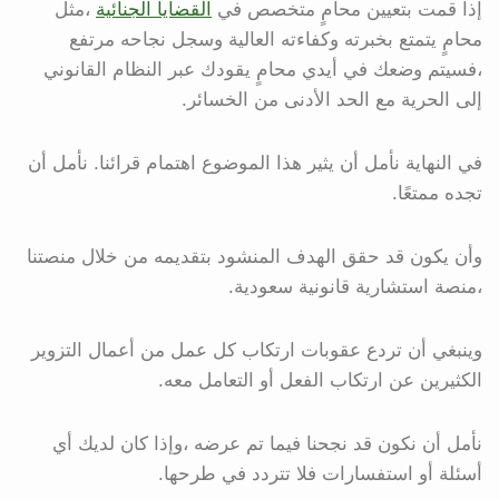
إذا قمت بتعيين محامٍ متخصص في
القضايا الجنائية
،مثل
محامٍ يتمتع بخبرته وكفاءته العالية وسجل نجاحه مرتفع
،فسيتم وضعك في أيدي محامٍ يقودك عبر النظام القانوني
إلى الحرية مع الحد الأدنى من الخسائر.
في النهاية نأمل أن يثير هذا الموضوع اهتمام قرائنا. نأمل أن
تجده ممتعًا.
وأن يكون قد حقق الهدف المنشود بتقديمه من خلال منصتنا
،منصة استشارية قانونية سعودية.
وينبغي أن تردع عقوبات ارتكاب كل عمل من أعمال التزوير
الكثيرين عن ارتكاب الفعل أو التعامل معه.
نأمل أن نكون قد نجحنا فيما تم عرضه ،وإذا كان لديك أي
أسئلة أو استفسارات فلا تتردد في طرحها.