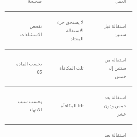
العمل
صحيحة
لا يستحق جزء
استقالة قبل
تفحص
الاستقالة
سنتين
الاستثناءات
المعتاد
استقالة من
بحسب المادة
سنتين إلى
ثلث المكافأة
85
خمس
استقالة بعد
بحسب سبب
خمس ودون
ثلثا المكافأة
الانتهاء
عشر
استقالة بعد