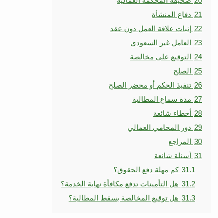
20
صحيفة المحكمة العمالية
21
دفاع المنشأة
22
إثبات علاقة العمل دون عقد
23
العامل غير السعودي
24
التوقيع على مخالصة
25
الصلح
26
تنفيذ الحكم أو محضر الصلح
27
مدة سماع المطالبة
28
أخطاء شائعة
29
دور المحامي العمالي
30
المراجع
31
أسئلة شائعة
31.1
كم مهلة دفع الحقوق؟
31.2
هل التأمينات تدفع مكافأة نهاية الخدمة؟
31.3
هل توقيع المخالصة يسقط المطالبة؟