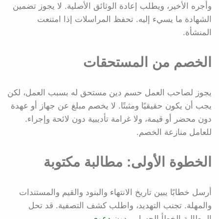
وأجره الأخير، ويطلب إعادة الوثائق الأصلية. لا يجوز تضمين
الشهادة ما يسيء إليه. تحفظ المراسلات إذا امتنعت
المنشأة.
الخصم من المستحقات
يجوز لصاحب العمل حسم دين مستحق له بسبب العمل، لكن
يجب أن يكون حقيقيًا ومثبتًا. لا يخصم مبلغ عن جهاز أو عهدة
دون محضر أو قيمة، ولا غرامة تأديبية دون لائحة وإجراء.
للعامل منازعة الخصم.
الخطوة الأولى: مطالبة مكتوبة
أرسل خطابًا يبين تاريخ الانتهاء والبنود والقيم والمستندات
والمهلة. تجنب التهديد، واطلب كشف التصفية. قد تحل
المطالبة الخطأ الحسابي دون
دعوى
.