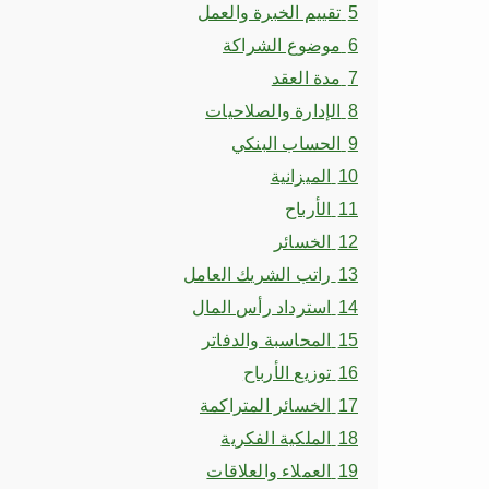
5
تقييم الخبرة والعمل
6
موضوع الشراكة
7
مدة العقد
8
الإدارة والصلاحيات
9
الحساب البنكي
10
الميزانية
11
الأرباح
12
الخسائر
13
راتب الشريك العامل
14
استرداد رأس المال
15
المحاسبة والدفاتر
16
توزيع الأرباح
17
الخسائر المتراكمة
18
الملكية الفكرية
19
العملاء والعلاقات