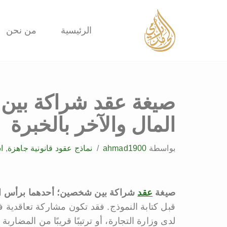
تخطى
الرئيسية
من نحن
إلى
المحتوى
صيغة عقد شراكة ب
المال والآخر بالخبرة
بواسطة
ahmad1900
نماذج عقود قانونية جاهزة
,
ا
صيغة
عقد
شراكة بين شخصين؛ أحدهما برأس الم
قبل كتابة النموذج. فقد تكون مشاركة تعاقدية
لدى وزارة التجارة، أو ترتيبًا قريبًا من المضا