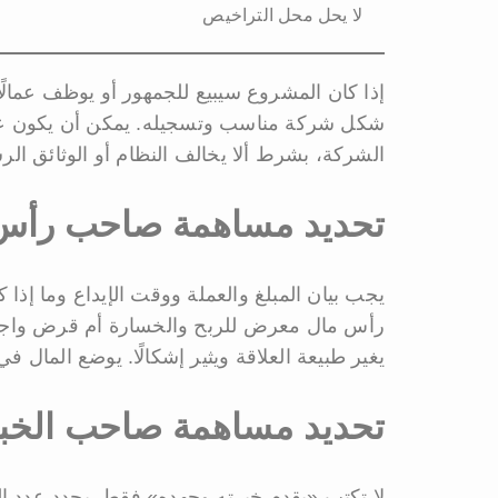
لا يحل محل التراخيص
إذا كان المشروع سيبيع للجمهور أو يوظف عمالًا 
شكل شركة مناسب وتسجيله. يمكن أن يكون عق
الشركة، بشرط ألا يخالف النظام أو الوثائق الر
تحديد مساهمة صاحب رأس 
يجب بيان المبلغ والعملة ووقت الإيداع وما إذا
رأس مال معرض للربح والخسارة أم قرض واجب 
يغير طبيعة العلاقة ويثير إشكالًا. يوضع المال
تحديد مساهمة صاحب الخب
لا تكتب «يقدم خبرته وجهده» فقط. يحدد عدد ال