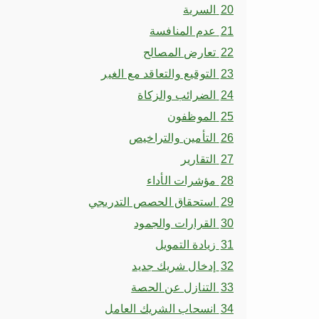
20
السرية
21
عدم المنافسة
22
تعارض المصالح
23
التوقيع والتعاقد مع الغير
24
الضرائب والزكاة
25
الموظفون
26
التأمين والتراخيص
27
التقارير
28
مؤشرات الأداء
29
استحقاق الحصص التدريجي
30
القرارات والجمود
31
زيادة التمويل
32
إدخال شريك جديد
33
التنازل عن الحصة
34
انسحاب الشريك العامل