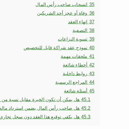
35
انسحاب صاحب رأس المال
36
وفاة أو عجز أحد الشريكين
37
إنهاء العقد
38
التصفية
39
تسوية النزاعات
40
نموذج عقد شراكة قابل للتخصيص
41
ملحقات مهمة
42
أخطاء شائعة
43
روابط داخلية
44
المراجع الرسمية
45
أسئلة شائعة
45.1
هل يمكن أن تكون الخبرة مقابل نسبة من ال
45.2
هل صاحب رأس المال يضمن استرداد ماله
45.3
هل يكفي توقيع هذا العقد دون سجل تجاري