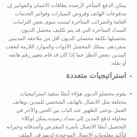
يمكن الدفع المتأخر لأرصدة بطاقات الائتمان والفواتير إن
مدفوعات الهاتف وقروض السيارات وفواتير الخدمات
العامة والضرائب المتأخرة ليست سوى بعض التزامات
السداد المتأخرة التي قد يتم تكليف محصل الديون
بتحصيلها.تكلفة محصلي الديون أقل من ملاحقة المدينين
بمفردهم. يمتلك المحصل الأدوات والموارد اللازمة لتعقب
المدين ،بغض النظر عما إذا كان قد قام بتغيير رقم هاتفه
أو نقله.
استراتيجيات متعددة
يقوم محصلو الديون هؤلاء أيضًا بتنفيذ استراتيجيات
مختلفة مثل الاتصال بالهاتف الشخصي للمدين ،وهاتف
العمل ،وحتى الظهور عند الباب بين الحين والآخر في
محاولة لدفع المدين إلى سداد رصيده.يمكن لوكلاء
التحصيل أيضًا الاتصال بأسرة المقترض وأصدقائه وجيرانه
لتأكيد معلومات الاتصال الموجودة لديهم في الملف