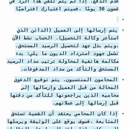
عدم الدفع. إذا لم يتم تلقي هذا الرد في
غضون 30 يومًا ،فسيتم اعتبارك افتراضيًا
يتم إرسالها إلى العميل (الدائن الذي
استأجر وكالة التحصيل). الحساب نشط الآن
،ويتم بذل جهد لتحصيل الرصيد المستحق.
تشمل جهود استرداد الديون ما يلي: بدء
مكالمة هاتفية لمحاولة ترتيب سداد الرصيد
المستحق والتأكد من سداد المدفوعات.
المحامون المنتسبون. يتم توقيع الدعوى
المحالة من قبل العميل وإرسالها إلى
محاميه الذين يراجعونها للتأكد من دقتها
قبل إرسالها إلى عملائهم.
إذا كان المحامي يعتقد أن القضية تستحق
المتابعة ،فسوف يوقع على الوثيقة ويرسلها
إلى موكله. إذا وافق العميل على التظلمات