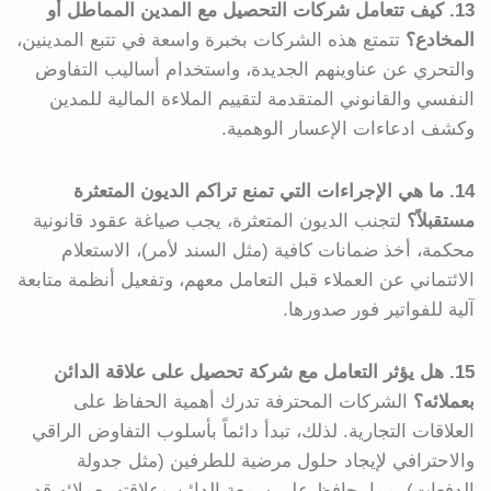
13. كيف تتعامل شركات التحصيل مع المدين المماطل أو
المخادع؟
تتمتع هذه الشركات بخبرة واسعة في تتبع المدينين،
والتحري عن عناوينهم الجديدة، واستخدام أساليب التفاوض
النفسي والقانوني المتقدمة لتقييم الملاءة المالية للمدين
وكشف ادعاءات الإعسار الوهمية.
14. ما هي الإجراءات التي تمنع تراكم الديون المتعثرة
مستقبلاً؟
لتجنب الديون المتعثرة، يجب صياغة عقود قانونية
محكمة، أخذ ضمانات كافية (مثل السند لأمر)، الاستعلام
الائتماني عن العملاء قبل التعامل معهم، وتفعيل أنظمة متابعة
آلية للفواتير فور صدورها.
15. هل يؤثر التعامل مع شركة تحصيل على علاقة الدائن
بعملائه؟
الشركات المحترفة تدرك أهمية الحفاظ على
العلاقات التجارية. لذلك، تبدأ دائماً بأسلوب التفاوض الراقي
والاحترافي لإيجاد حلول مرضية للطرفين (مثل جدولة
الدفعات)، مما يحافظ على سمعة الدائن وعلاقته بعملائه قدر