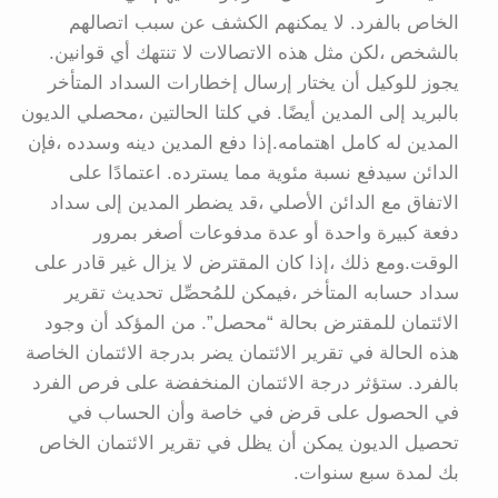
الخاص بالفرد. لا يمكنهم الكشف عن سبب اتصالهم
بالشخص ،لكن مثل هذه الاتصالات لا تنتهك أي قوانين.
يجوز للوكيل أن يختار إرسال إخطارات السداد المتأخر
بالبريد إلى المدين أيضًا. في كلتا الحالتين ،محصلي الديون
المدين له كامل اهتمامه.إذا دفع المدين دينه وسدده ،فإن
الدائن سيدفع نسبة مئوية مما يسترده. اعتمادًا على
الاتفاق مع الدائن الأصلي ،قد يضطر المدين إلى سداد
دفعة كبيرة واحدة أو عدة مدفوعات أصغر بمرور
الوقت.ومع ذلك ،إذا كان المقترض لا يزال غير قادر على
سداد حسابه المتأخر ،فيمكن للمُحصِّل تحديث تقرير
الائتمان للمقترض بحالة “محصل”. من المؤكد أن وجود
هذه الحالة في تقرير الائتمان يضر بدرجة الائتمان الخاصة
بالفرد. ستؤثر درجة الائتمان المنخفضة على فرص الفرد
في الحصول على قرض في خاصة وأن الحساب في
تحصيل الديون يمكن أن يظل في تقرير الائتمان الخاص
بك لمدة سبع سنوات.