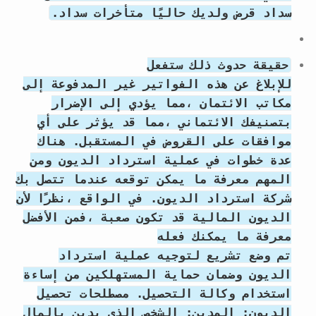
سداد قرض ولديك حاليًا متأخرات سداد.
حقيقة حدوث ذلك ستفعل
للإبلاغ عن هذه الفواتير غير المدفوعة إلى
مكاتب الائتمان ،مما يؤدي إلى الإضرار
بتصنيفك الائتماني ،مما قد يؤثر على أي
موافقات على القروض في المستقبل. هناك
عدة خطوات في عملية استرداد الديون ومن
المهم معرفة ما يمكن توقعه عندما تتصل بك
شركة استرداد الديون. في الواقع ،نظرًا لأن
الديون المالية قد تكون صعبة ،فمن الأفضل
معرفة ما يمكنك فعله
تم وضع تشريع لتوجيه عملية استرداد
الديون وضمان حماية المستهلكين من إساءة
استخدام وكالة التحصيل. مصطلحات تحصيل
الديون: المدين: الشخص الذي يدين بالمال