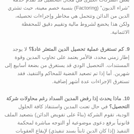
“شراء الديون” (Factoring) بنسبة خصم معينة، حيث تشتري
الدين من الدائن وتتحمل هي مخاطر وإجراءات تحصيله،
ولكن هذا يخضع لشروط مالية وتقييم دقيق للمحفظة
الائتمانية.
9. كم تستغرق عملية تحصيل الدين المتعثر عادةً؟
لا يوجد
إطار زمني محدد، فالأمر يعتمد على تجاوب المدين وقوة
المستندات. التحصيل الودي قد يستغرق من بضعة أسابيع إلى
شهرين. أما إذا تم تصعيد القضية للمحاكم والتنفيذ، فقد
تستغرق الإجراءات عدة أشهر إضافية.
10. ماذا يحدث إذا رفض المدين السداد رغم محاولات شركة
التحصيل؟
في حال تعنت المدين واستنفاذ كافة الحلول
الودية، تقوم الشركة (بناءً على تفويض الدائن) بتصعيد الملف
قانونياً برفع دعوى موضوعية أو التوجه مباشرة لمحكمة
التنفيذ (إذا كان الدين ثابتاً بسند تنفيذي) لإيقاع العقوبات