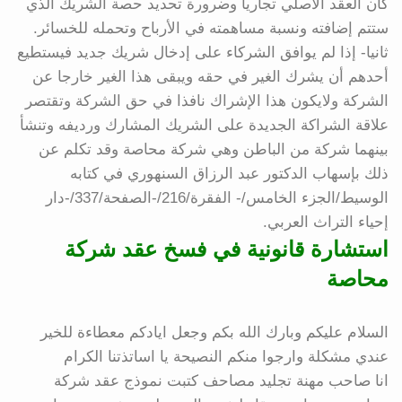
كان العقد الأصلي تجاريا وضرورة تحديد حصة الشريك الذي
ستتم إضافته ونسبة مساهمته في الأرباح وتحمله للخسائر.
ثانيا- إذا لم يوافق الشركاء على إدخال شريك جديد فيستطيع
أحدهم أن يشرك الغير في حقه ويبقى هذا الغير خارجا عن
الشركة ولايكون هذا الإشراك نافذا في حق الشركة وتقتصر
علاقة الشراكة الجديدة على الشريك المشارك ورديفه وتنشأ
بينهما شركة من الباطن وهي شركة محاصة وقد تكلم عن
ذلك بإسهاب الدكتور عبد الرزاق السنهوري في كتابه
الوسيط/الجزء الخامس/- الفقرة/216/-الصفحة/337/-دار
إحياء التراث العربي.
استشارة قانونية في فسخ عقد شركة
محاصة
السلام عليكم وبارك الله بكم وجعل ايادكم معطاءة للخير
عندي مشكلة وارجوا منكم النصيحة يا اساتذتنا الكرام
انا صاحب مهنة تجليد مصاحف كتبت نموذج عقد شركة