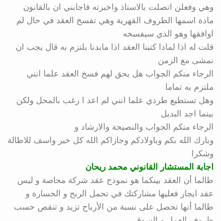
وهي وفعلن اتصلت بالاستاذ واخبرته فاجابني ان بالقانون
مادة اسمها الظروف القهرية وهي تفسخ العقد في حال لم
اوافقها وهو الذي سيفسخه
قلت له اذا لماذا كتبنا العقد اذا مابدنا بلتزم به قال يجب ان
نمشى مع الزمن
الرجاء منكم الجواب هل يحق لهم فسخ العقد علما انني
ملتزم به تماما
وهل تستطيع طردي علما انني لم اعد ا رغب بالمحل ولكن
بينما اجد البديل
الرجاء منكم الجواب والنصيحة والارشاد و
وبارك الله بكم وباولادكم وجازاكم الله كل خير واسف للاطالة
وشكرا
اجابة المستشار القانوني محمد ريحان
طالما أن العقد بينكما هو نموذج عقد شركة محاصة و ليس
عقد ايجار فعليها مشاركتك في تحمل الربح و الخسارة و
طالما أنها تحصل على نسبة من الأرباح تزيد و تنقص حسب
ظروف العمل و السوق.