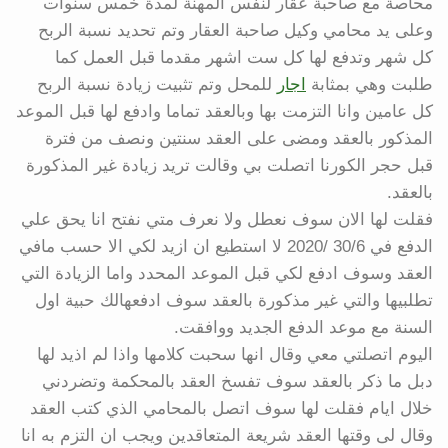
محاصة مع صاحبة عقار لنفس المهنة لمدة خمس سنوات
وعلى يد محامي وكيل صاحبة العقار وتم تحديد نسبة الربح
كل شهر وتدفع لها كل ست اشهر مقدما قبل العمل كما
طلبت وهي بمثابة
اجار
للمحل وتم تثبيت زيادة نسبة الربح
كل عامين وانا التزمت بها وبالعقد تماما وادفع لها قبل الموعد
المذكور بالعقد ومضى على العقد سنتين ونصف من فترة
قبل حجر الكورنا اتصلت بي وقالت تريد زيادة غير المذكورة
بالعقد.
فقلت لها الان سوف نعطل ولا نعرف متي نفتح انا يحق علي
الدفع في 30/6 /2020 لا استطيع ان ازيد لكي الا حسب مافي
العقد وسوف ادفع لكي قبل الموعد المحدد واما الزيادة التي
تطلبيها والتي غير مذكورة بالعقد سوف ادفعهالك حبية اول
السنة مع موعد الدفع الجديد ووافقت.
اليوم اتصلتي معي وقال انها سحبت كلامها واذا لم اذيد لها
دبل ما ذكر بالعقد سوف تفسخ العقد بالمحكمة وتضردني
خلال ايام فقلت لها سوف اتصل بالمحامي الذي كتب العقد
وقال لى وقتها العقد شريعة المتعاقدين ويجب ان التزم به انا