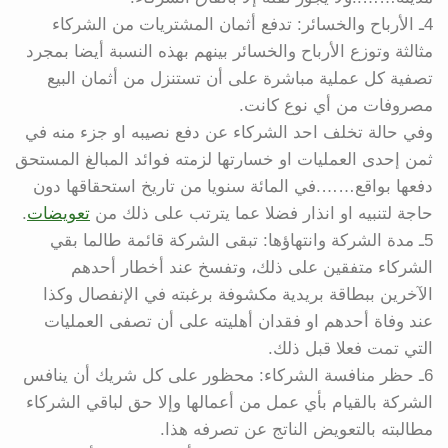
4ـ الأرباح والخسائر: تدفع أثمان المشتريات من الشركاء
مثالثة وتوزع الأرباح والخسائر بينهم بهذه النسبة أيضا بمجرد
تصفية كل عملية مباشرة على أن تستنزل من أثمان البيع
مصروفات من أي نوع كانت.
وفي حالة تخلف احد الشركاء عن دفع نصيبه او جزء منه في
ثمن إحدى العمليات او خسارتها لزمته فوائد المبالغ المستحق
دفعها بواقع…….في المائة سنويا من تاريخ استحقاقها دون
حاجة لتنبيه او انذار فضلا عما يترتب على ذلك من
تعويضات
.
5ـ مدة الشركة وانتهاؤها: تبقى الشركة قائمة طالما بقي
الشركاء متفقين على ذلك، وتفسخ عند أخطار أحدهم
الآخرين ببطاقة بريدية مكشوفة برغبته في الإنفصال وكذا
عند وفاة أحدهم او فقدان أهليته على أن تصفى العمليات
التي تمت فعلا قبل ذلك.
6ـ حظر منافسة الشركاء: محظور على كل شريك أن ينافس
الشركة بالقيام بأي عمل من أعمالها وإلا حق لباقي الشركاء
مطالبته بالتعويض الناتج عن تصرفه هذا.