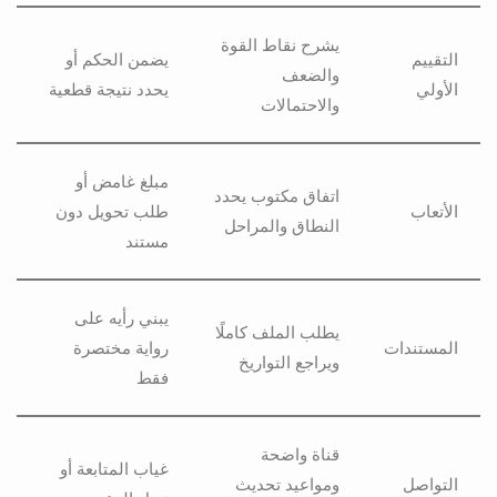
يشرح نقاط القوة
التقييم
يضمن الحكم أو
والضعف
الأولي
يحدد نتيجة قطعية
والاحتمالات
مبلغ غامض أو
اتفاق مكتوب يحدد
الأتعاب
طلب تحويل دون
النطاق والمراحل
مستند
يبني رأيه على
يطلب الملف كاملًا
المستندات
رواية مختصرة
ويراجع التواريخ
فقط
قناة واضحة
غياب المتابعة أو
التواصل
ومواعيد تحديث