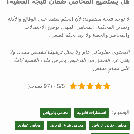
هل يستطيع المحامي ضمان نتيجة القضية؟
لا توجد نتيجة مضمونة؛ لأن الحكم يعتمد على الوقائع والأدلة
وتقدير المحكمة. المحامي المهني يوضح الاحتمالات
والمخاطر والخطة ولا يَعِد بحكم قطعي.
المحتوى معلوماتي عام ولا يمثل ترشيحًا لشخص محدد، ولا
يغني عن التحقق من الترخيص وعرض ملف القضية كاملًا
على محامٍ مختص.
5/5 - (97 صوت)
الوسوم:
استشارات قانونية
محامي بالرياض
محامي جنائي الرياض
محامي شرق الرياض
محامي عقاري