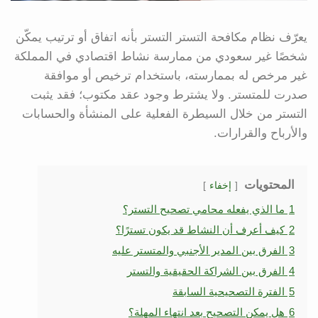
يعرّف نظام مكافحة التستر التستر بأنه اتفاق أو ترتيب يمكّن
شخصًا غير سعودي من ممارسة نشاط اقتصادي في المملكة
غير مرخص له بممارسته، باستخدام ترخيص أو موافقة
صدرت للمتستر. ولا يشترط وجود عقد مكتوب؛ فقد يثبت
التستر من خلال السيطرة الفعلية على المنشأة والحسابات
والأرباح والقرارات.
المحتويات
إخفاء
1
ما الذي يفعله محامي تصحيح التستر؟
2
كيف أعرف أن النشاط قد يكون تسترًا؟
3
الفرق بين المدير الأجنبي والمتستر عليه
4
الفرق بين الشراكة الحقيقية والتستر
5
الفترة التصحيحية السابقة
6
هل يمكن التصحيح بعد انتهاء المهلة؟