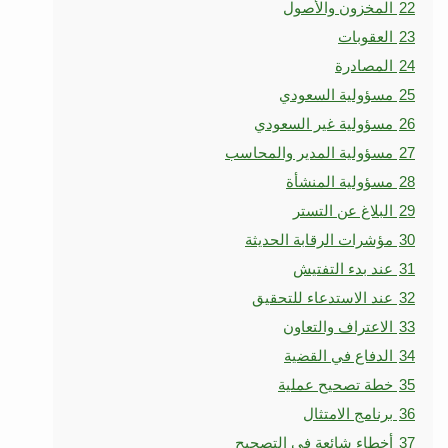
22
المخزون والأصول
23
العقوبات
24
المصادرة
25
مسؤولية السعودي
26
مسؤولية غير السعودي
27
مسؤولية المدير والمحاسب
28
مسؤولية المنشأة
29
البلاغ عن التستر
30
مؤشرات الرقابة الحديثة
31
عند بدء التفتيش
32
عند الاستدعاء للتحقيق
33
الاعتراف والتعاون
34
الدفاع في القضية
35
خطة تصحيح عملية
36
برنامج الامتثال
37
أخطاء شائعة في التصحيح