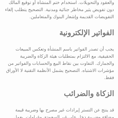
والعقود والتحويلات. استخدام ختم المنشأة أو توقيع المالك
دون تفويض يثير مخاطر جنائية ومدنية. التصحيح يتطلب إلغاء
التفويضات القديمة وإشعار البنوك والمتعاملين.
الفواتير الإلكترونية
يجب أن تصدر الفواتير باسم المنشأة وتعكس المبيعات
الحقيقية، مع الالتزام بمتطلبات هيئة الزكاة والضريبة
والجمارك. التفاوت بين نقاط البيع والحسابات والفواتير من
مؤشرات الاشتباه. التصحيح يشمل الأنظمة التقنية لا الأوراق
فقط.
الزكاة والضرائب
قد ينتج عن التستر إيرادات غير مصرح بها وضريبة قيمة
مضافة وضريبة دخل على غير السعودي وغرامات. يعمل