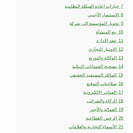
7
خيارات إعادة الهيكلة النظامية
8
الاستثمار الأجنبي
9
تحويل المؤسسة إلى شركة
10
بيع المنشأة
11
عقد الإدارة
12
الامتياز التجاري
13
الوكالة والتوزيع
14
تصحيح الحسابات البنكية
15
المالك المستفيد الحقيقي
16
صلاحيات التوقيع
17
الفواتير الإلكترونية
18
الزكاة والضرائب
19
العمالة والأجور
20
الرخص القطاعية
21
الأسماء التجارية والعلامات