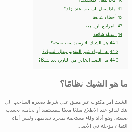
40
ماذا يفعل المستفيد؟
41
ماذا يفعل الساحب عند نزاع؟
42
أخطاء شائعة
43
المراجع الرسمية
44
أسئلة شائعة
44.1
هل الشيك بلا رصيد يفقد صفته؟
44.2
هل انتهاء شهر التقديم يبطل الشيك؟
44.3
هل الصك الخالي من التاريخ يعد شيكًا؟
ما هو الشيك نظامًا؟
الشيك أمر مكتوب غير معلق على شرط يصدره الساحب إلى
بنك ليدفع عند الاطلاع مبلغًا معينًا للمستفيد أو لحامله بحسب
صيغته. وهو أداة وفاء مستحقة بمجرد تقديمها، وليس أداة
ائتمان مؤجلة في الأصل.