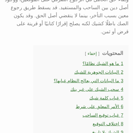
أصل دين بين الساحب والمستفيد. قد يسقط طريق رجوع
معين بسبب التأخر، بينما لا ينقضي أصل الحق. وقد يكون
الصك باطلًا كشيك لكنه يصلح إقرارًا كتابيًا أو قرينة على
قرض أو ثمن.
المحتويات
إخفاء
1
ما هو الشيك نظامًا؟
2
البيانات الجوهرية للشيك
3
ما البيانات التي يعالج النظام غيابها؟
4
سحب الشيك على غير بنك
5
غياب كلمة شيك
6
الأمر المعلق على شرط
7
غياب توقيع الساحب
8
اختلاف التوقيع
9
الشيك بلا تاريخ