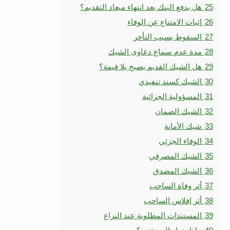
25
هل يدفع البنك بعد انتهاء ميعاد التقديم؟
26
إثبات الامتناع عن الوفاء
27
السقوط بسبب التأخر
28
مدة عدم سماع دعاوى الشيك
29
هل الشيك القديم يصبح بلا قيمة؟
30
الشيك كسند تنفيذي
31
المسؤولية الجزائية
32
الشيك الضمان
33
شيك الأمانة
34
الوفاء الجزئي
35
الشيك المصرفي
36
الشيك المصدق
37
أثر وفاة الساحب
38
أثر إفلاس الساحب
39
المستندات المطلوبة عند النزاع