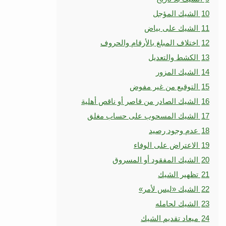
10
الشيك المؤجل
11
الشيك على بياض
12
اختلاف المبلغ بالأرقام والحروف
13
الكشط والتعديل
14
الشيك المزور
15
التوقيع من غير مفوض
16
الشيك الصادر من قاصر أو ناقص أهلية
17
الشيك المسحوب على حساب مغلق
18
عدم وجود رصيد
19
الاعتراض على الوفاء
20
الشيك المفقود أو المسروق
21
تظهير الشيك
22
الشيك «ليس لأمر»
23
الشيك لحامله
24
ميعاد تقديم الشيك