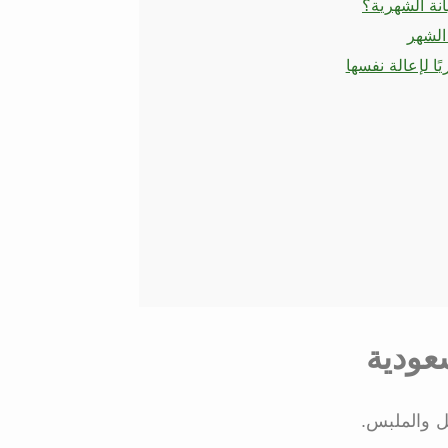
انة الشهرية؟
الشهر
عودية
ل والملبس.