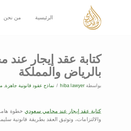
تخطى
الرئيسية
من نحن
إلى
المحتوى
كتابة عقد إيجار عن
بالرياض والمملكة
بواسطة
hiba lawyer
نماذج عقود قانونية جاهزة
,
م
كتابة عقد إيجار عند محامي سعودي
خطوة هامة،
والالتزامات، وتوثيق العقد بطريقة قانونية سليمة