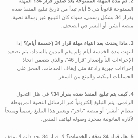
2. كم مدة المهلة الممنوحة بعد صدور قرار 34؟
المهلة
الممنوحة قانوناً هي 5 أيام تبدأ من تاريخ تبليغ المنفذ ضده
بقرار 34 بشكل رسمي، سواء كان التبليغ عبر رسالة نصية،
منصة أبشر، أو النشر في الصحف.
3. ماذا يحدث بعد انتهاء مهلة قرار 34 (خمسة أيام)؟
إذا
انتهت مدة الخمسة أيام ولم يقم المدين بالسداد، يتم تصعيد
الإجراءات آلياً وإصدار “قرار 46″، والذي يتضمن اتخاذ
إجراءات جبرية رادعة مثل إيقاف الخدمات، الحجز على
الحسابات البنكية، والمنع من السفر.
4. كيف يتم تبليغ المنفذ ضده بقرار 34؟
في ظل التحول
الرقمي، يتم التبليغ إلكترونياً عبر الرسائل النصية المربوطة
بنظام “أبشر” أو منصة “ناجز”، ويعتبر هذا التبليغ رسمياً ومنتجاً
لآثاره القانونية بمجرد وصوله لهاتف المدين.
5. هل قرار 34 يوقف الخدمات؟
لا، قرار 34 بحد ذاته لا يوقف