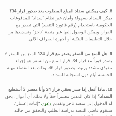
8. كيف يمكنني سداد المبلغ المطلوب بعد صدور قرار 34؟
يمكن السداد بسهولة وأمان عبر نظام “سداد” للمدفوعات
الحكومية باستخدام (رقم فاتورة التنفيذ) التي تصدر مع
القرار، ويمكن الوصول إليها عبر منصة “ناجز” وتسديدها من
خلال التطبيقات البنكية أو أجهزة الصراف الآلي.
9. هل المنع من السفر يصدر مع قرار 34؟
المنع من السفر لا
يصدر فوراً مع قرار 34. قرار المنع من السفر هو إجراء
تنفيذي مشدد يرتبط بصدور قرار 46، وذلك بعد انقضاء مهلة
الخمسة أيام دون استجابة للسداد.
10. ماذا أفعل إذا صدر بحقي قرار 34 وأنا معسر لا أستطيع
السداد؟
إذا كان المدين معسراً حقاً ولا يملك أي أموال، يحق
له الدخول إلى منصة ناجز وتقديم
دعوى
“إثبات إعسار”.
سيقوم قاضي التنفيذ بدراسة الطلب والتحقق من حالته