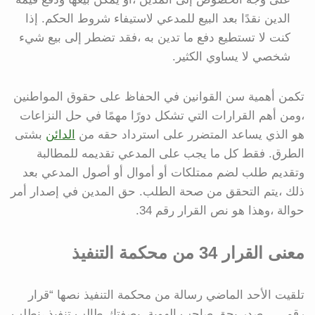
الدين نقدًا بعد البيع للمدعي لاستيفاء شروط الحكم. إذا
كنت لا تستطيع دفع ما تدين به ،فقد تضطر إلى بيع شيء
شخصي لا يساوي الكثير.
تكمن أهمية سن القوانين في الحفاظ على حقوق المواطنين
،ومن أهم القرارات التي تشكل دورًا مهمًا في حل النزاعات
هو الذي يساعد المتضرر على استرداد حقه من
الدائن
بشتى
الطرق. فقط كل ما يجب على المدعي تقديمه للمطالبة
وتقديم طلب لضم ممتلكات أو أموال أو أصول المدعي بعد
ذلك ،يتم التحقق من صحة الطلب. حق المدين في إصدار أمر
حوالة ،وهذا هو نص القرار رقم 34.
معنى القرار 34 من محكمة التنفيذ
تلقيت الأحد الماضي رسالة من محكمة التنفيذ نصها “قرار
رقم …. صدر بحق صاحب الهوية. بصفتك طالب تنفيذ ،نطلب