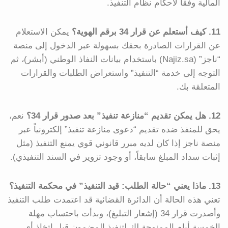
المالية وفقاً لأحكام نظام التنفيذ.
11. كيف أستعلم عن قرار 34 برقم الهوية؟
يمكن الاستعلام
عن القرارات الصادرة بحقك بسهولة عبر الدخول إلى منصة
“ناجز” (Najiz.sa) باستخدام بيانات النفاذ الوطني (أبشر)، ثم
التوجه إلى خدمة “التنفيذ” واستعراض الطلبات والقرارات
المتعلقة بك.
12. هل يمكن تقديم “منازعة تنفيذ” بعد صدور قرار 34؟
نعم،
يحق للمنفذ ضده تقديم “دعوى منازعة تنفيذ” إلكترونياً عبر
منصة ناجز إذا كان لديه مبرر قانوني قوي يمنع التنفيذ (مثل
إثبات سداد المبلغ سابقاً، أو وجود تزوير في السند التنفيذي).
13. ماذا يعني “حالة الطلب: قيد التنفيذ” في محكمة التنفيذ؟
تعني هذه الحالة أن الدائرة القضائية قد اعتمدت طلب التنفيذ
وأصدرت قرار 34 (إشعار التبليغ)، وبدأت باحتساب مهلة
الخمسة أيام الممنوحة لك لتنفيذ المضمون قبل اتخاذ أي