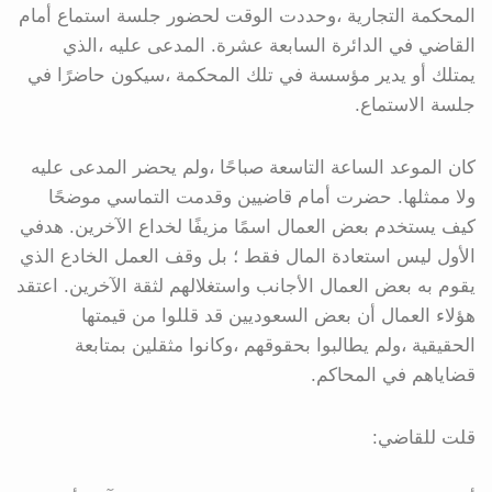
المحكمة التجارية ،وحددت الوقت لحضور جلسة استماع أمام
القاضي في الدائرة السابعة عشرة. المدعى عليه ،الذي
يمتلك أو يدير مؤسسة في تلك المحكمة ،سيكون حاضرًا في
جلسة الاستماع.
كان الموعد الساعة التاسعة صباحًا ،ولم يحضر المدعى عليه
ولا ممثلها. حضرت أمام قاضيين وقدمت التماسي موضحًا
كيف يستخدم بعض العمال اسمًا مزيفًا لخداع الآخرين. هدفي
الأول ليس استعادة المال فقط ؛ بل وقف العمل الخادع الذي
يقوم به بعض العمال الأجانب واستغلالهم لثقة الآخرين. اعتقد
هؤلاء العمال أن بعض السعوديين قد قللوا من قيمتها
الحقيقية ،ولم يطالبوا بحقوقهم ،وكانوا مثقلين بمتابعة
قضاياهم في المحاكم.
قلت للقاضي: