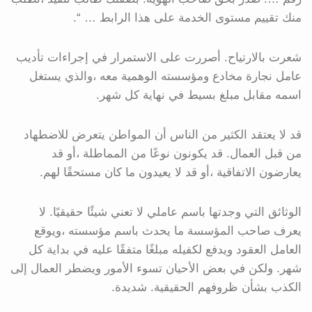
منك تقييم مستوى الخدمة على هذا الرابط … “.
شعرت بالارتياح. أصررت على الاستمرار في إجراءات تأديب
عامل نجارة مخادع ومؤسسته الوهمية معه ،والذي يستغل
اسمه مقابل مبلغ بسيط في نهاية كل شهر.
قد لا يعتقد الكثير من الناس أن المواطن يتعرض للاضطهاد
من قبل العمال. قد يكونون نوعًا من المماطلة ،أو قد
يعارضون الاتفاقية ،أو قد لا يعيدون ما كان مستحقًا لهم.
الوثائق التي وجدتها باسم عاملي لا تعني شيئًا حقيقيًا. لا
يعرف صاحب المؤسسة ما يحدث باسم مؤسسته ،ويوقع
العامل العقود ويدفع لكفيله مبلغًا متفقًا عليه في بداية كل
شهر. ولكن في بعض الأحيان تسوء الأمور ويضطر العمال إلى
الكذب بشأن ظروفهم الحقيقية. شديدة.