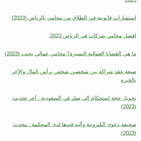
استشارات قانونية في الطلاق من محامي بالرياض (2023)
افضل محامي شركات في الرياض 2023
ﻣﺎ ﻫﻲ اﻟﻘﻀﺎﻳﺎ اﻟﻌﻤﺎﻟﻴﺔ اﻟﻴﺴﻴﺮة؟ محامي عمالي يجيب (2023)
صيغة عقد شراكة بين شخصين شخص برأس المال والآخر
بالخبرة
تحويل حجة استحكام إلى صك في السعودية : آخر تحديث
(2023)
صحيفة دعوى الكترونية وآليه قيدها لدى المحكمة : محدث
(2023)