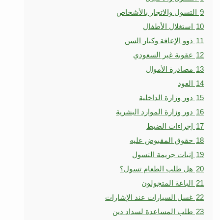
9
التسول والاتجار بالأشخاص
10
استغلال الأطفال
11
ذوو الإعاقة وكبار السن
12
عقوبة غير السعودي
13
مصادرة الأموال
14
العود
15
دور وزارة الداخلية
16
دور وزارة الموارد البشرية
17
إجراءات الضبط
18
حقوق المقبوض عليه
19
إثبات جريمة التسول
20
هل طلب الطعام تسول؟
21
الباعة المتجولون
22
غسل السيارات عند الإشارات
23
طلب المساعدة لسداد دين