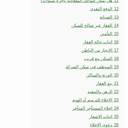
11
هل يمكن للمالك المطالبة بأجرة سنوات؟
12
الدفع النقدي
13
الصيانة
14
العقار غير صالح للسكن
15
التأمين
16
إثبات حالة العقار
17
الإيجار من الباطن
18
السكن مع قريب
19
الموظف في سكن الشركة
20
الورثة والساكن
21
بيع العقار
22
الرهن والتنفيذ
23
الإخلاء للترميم أو الهدم
24
إخلاء المستأجر المتأخر
25
إثبات الإشعار
26
دعوى الإخلاء