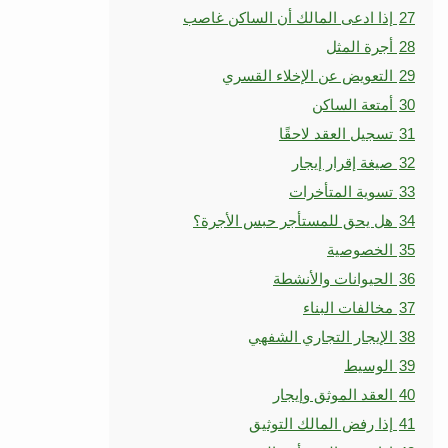
27
إذا ادعى المالك أن الساكن غاصب
28
أجرة المثل
29
التعويض عن الإخلاء القسري
30
أمتعة الساكن
31
تسجيل العقد لاحقًا
32
صيغة إقرار إيجار
33
تسوية المتأخرات
34
هل يحق للمستأجر حبس الأجرة؟
35
الخصوصية
36
الحيوانات والأنشطة
37
مخالفات البناء
38
الإيجار التجاري الشفهي
39
الوسيط
40
العقد الموثق وإيجار
41
إذا رفض المالك التوثيق