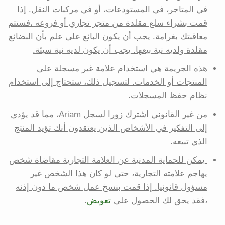
في المتاجر، في المستودعات، أو في مركبات النقل. إذا
قمت بشراء سلع مقلدة من متجر تجاري أو فروعه ،فستتم
معاقبتك بغرامة. يجب أن يكون البائع على علم بأن البضائع
مقلدة ولديه نية بيعها. يجب أن يكون لديه نية سيئة.
هذه الجريمة هي استخدام علامة غير مسجلة على
المنتجات أو الخدمات. لتسجيل ذلك، ستحتاج إلى استخدام
نظام حفظ المسجلات.
من غير القانوني اشترك زورا لسجل Ariam، مما قد يؤدي
إلى التفكير في الأشخاص الذين يعتقدون أنك تؤيد المنتج
الذي تبيعه.
يمكن للحماية المدنية عن العلامة التجارية مقاضاة شخص
يهاجم علامته التجارية، حتى لو كان هذا الشخص غير
مسؤول قانونيا. إذا قمت بنسخ عمل شخص ما دون إذنه
،فقد يحق لك الحصول على
تعويض
.