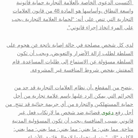
اكتسبت الدعوى الخاصة بالعلامة التجارية حماية قانونية
واسعة النطاق ،وأساسها هو المادة 48 من قانون العلامات
التجارية التي تنص على أنه: “لحماية العلامة التجارية ،يجب
على المرء اتخاذ إجراء قانوني”.
لدى كل شخص مصلحة في حالة إصابة ناتجة عن هجوم على
السلطة لطلب إزالة الأضرار والتعويض، ويجب أن تكون
السلطة مسؤولة عن الاستماع إلى طلبات المساعدة. قام
المفتش بفحص شروط المنافسة غير المشروعة.
يتضح من المقطع ،أن نظام العلامات التجارية قد حد من
الجرائم التي يمكن الرد عليها باسم علامة تجارية من أجل
حماية المستهلكين والتجارة من أي جريمة جنائية قد تنتج. من
أجل رفع
دعوى
قضائية ضد شخص ما لارتكاب فعل غير
قانوني بسبب المنافسة ،يجب أن تكون المسؤولية المدنية
متاحة. مما يعني: ما يعني: مما يعني: مما يعني: مما يعني:
الكلمة “التي” يتم استخدامها لإدخال قائمة بالأشياء.