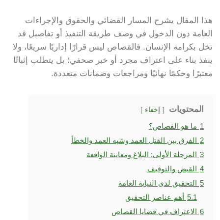
هذا المقال يشرح المسار القضائي والحقوق والإجراءات
العامة دون الدخول في وصف طريقة التنفيذ أو تفاصيل قد
تخل بكرامة الإنسان. فالقصاص ليس قرارًا إداريًا سريعًا، ولا
ينفذ بناء على اعتراف مجرد أو خبر صحفي؛ بل يتطلب إثباتًا
معتبرًا وحكمًا نهائيًا ومراجعات وضمانات متعددة.
المحتويات
إخفاء
1
ما هو القصاص؟
2
الفرق بين القتل العمد وشبه العمد والخطأ
3
المرحلة الأولى: البلاغ ومعاينة الواقعة
4
القبض والتوقيف
5
التحقيق لدى النيابة العامة
5.1
أهم عناصر التحقيق
6
الاعتراف في قضايا القصاص