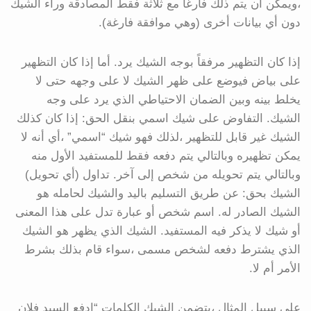
،ويمكن أن يتم ذلك فارغًا مع ثلاثة فقط المصادقة وراء الشيك
دون أي بيانات أخرى (وهي موافقة فارغة).
إذا كان التظهير مرفقاً بوجه الشيك يرد. أما إذا كان التظهير
على بياض فيوضع على ظهر الشيك لا على وجهه حتى لا
يخلط بينه وبين الضمان الاحتياطي الذي يرد على وجه
الشيك. التفاوض على شيك اسمي بنقل الحق: إذا كان كذلك
الشيك غير قابل للتظهير ،لذلك فهو شيك “اسمي” ،أي أنه لا
يمكن تظهيره وبالتالي يتم دفعه فقط للمستفيد الأول منه
وبالتالي يتم تحويله من شخص إلى آخر. تداول (أي تحويل)
الشيك بحق: عن طريق التسليم باليد والشيك لحامله هو
الشيك الصادر له. اسم شخص أو عبارة تدل على هذا المعنى
أو شيك لا يذكر فيه المستفيد. الشيك الذي يظهر هو الشيك
الذي يشترط دفعه لشخص مسمى ،سواء قام بذلك بشرط
الأمر أم لا.
على سبيل المثال ،يتضمن الشيك الكلمات “ادفع السيد فلان