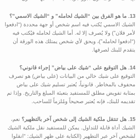
13. ما هو الفرق بين “الشيك لحامله” و “الشيك الاسمي”؟
الشيك الاسمي يُكتب فيه اسم شخص أو جهة محددة (“ادفعوا
لأمر فلان”) ولا يُصرف إلا له. أما الشيك لحامله فيُكتب فيه
(“ادفعوا لحامله”)، ويحق لأي شخص يمتلك هذه الورقة أن
يتقدم للبنك لصرفها.
14. هل التوقيع على “شيك على بياض” إجراء قانوني؟
التوقيع على شيك خالي من البيانات (على بياض) هو تصرف
محفوف بالمخاطر. قانونياً، يُعتبر تسليم شيك على بياض
بمثابة تفويض مطلق للمستفيد بتعبئة المبلغ والتاريخ. وإذا تم
تقديمه للبنك، فإنه يُعتبر صحيحاً ومُلزماً للساحب.
15. هل تنتقل ملكية الشيك إلى شخص آخر بالتظهير؟
نعم،
الشيك أداة قابلة للتداول. يمكن للمستفيد نقل ملكية الشيك
لشخص آخر عبر التظهير (الكتابة على ظهر الشيك: “انقلوا