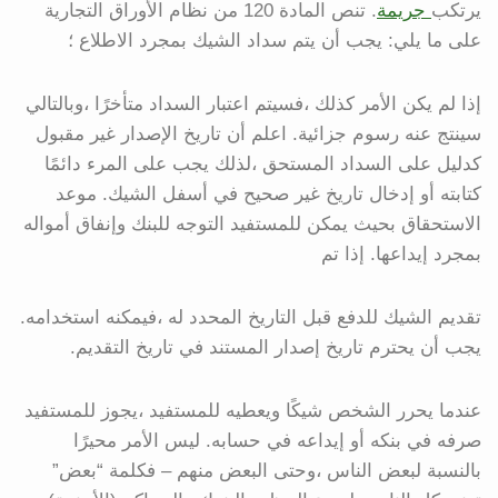
يرتكب
جريمة
. تنص المادة 120 من نظام الأوراق التجارية
على ما يلي: يجب أن يتم سداد الشيك بمجرد الاطلاع ؛
إذا لم يكن الأمر كذلك ،فسيتم اعتبار السداد متأخرًا ،وبالتالي
سينتج عنه رسوم جزائية. اعلم أن تاريخ الإصدار غير مقبول
كدليل على السداد المستحق ،لذلك يجب على المرء دائمًا
كتابته أو إدخال تاريخ غير صحيح في أسفل الشيك. موعد
الاستحقاق بحيث يمكن للمستفيد التوجه للبنك وإنفاق أمواله
بمجرد إيداعها. إذا تم
تقديم الشيك للدفع قبل التاريخ المحدد له ،فيمكنه استخدامه.
يجب أن يحترم تاريخ إصدار المستند في تاريخ التقديم.
عندما يحرر الشخص شيكًا ويعطيه للمستفيد ،يجوز للمستفيد
صرفه في بنكه أو إيداعه في حسابه. ليس الأمر محيرًا
بالنسبة لبعض الناس ،وحتى البعض منهم – فكلمة “بعض”