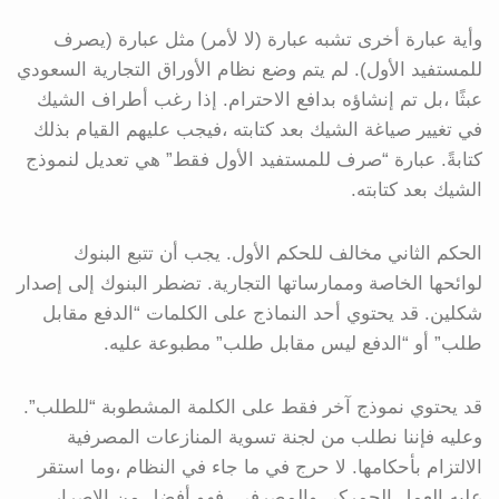
وأية عبارة أخرى تشبه عبارة (لا لأمر) مثل عبارة (يصرف
للمستفيد الأول). لم يتم وضع نظام الأوراق التجارية السعودي
عبثًا ،بل تم إنشاؤه بدافع الاحترام. إذا رغب أطراف الشيك
في تغيير صياغة الشيك بعد كتابته ،فيجب عليهم القيام بذلك
كتابةً. عبارة “صرف للمستفيد الأول فقط” هي تعديل لنموذج
الشيك بعد كتابته.
الحكم الثاني مخالف للحكم الأول. يجب أن تتبع البنوك
لوائحها الخاصة وممارساتها التجارية. تضطر البنوك إلى إصدار
شكلين. قد يحتوي أحد النماذج على الكلمات “الدفع مقابل
طلب” أو “الدفع ليس مقابل طلب” مطبوعة عليه.
قد يحتوي نموذج آخر فقط على الكلمة المشطوبة “للطلب”.
وعليه فإننا نطلب من لجنة تسوية المنازعات المصرفية
الالتزام بأحكامها. لا حرج في ما جاء في النظام ،وما استقر
عليه العمل الجمركي والمصرفي ،فهو أفضل من الإصرار