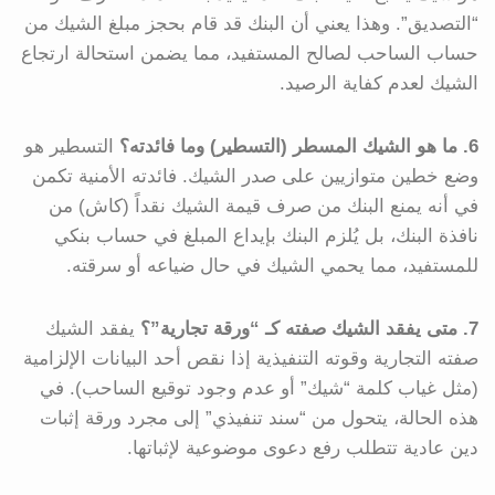
“التصديق”. وهذا يعني أن البنك قد قام بحجز مبلغ الشيك من
حساب الساحب لصالح المستفيد، مما يضمن استحالة ارتجاع
الشيك لعدم كفاية الرصيد.
6. ما هو الشيك المسطر (التسطير) وما فائدته؟
التسطير هو
وضع خطين متوازيين على صدر الشيك. فائدته الأمنية تكمن
في أنه يمنع البنك من صرف قيمة الشيك نقداً (كاش) من
نافذة البنك، بل يُلزم البنك بإيداع المبلغ في حساب بنكي
للمستفيد، مما يحمي الشيك في حال ضياعه أو سرقته.
7. متى يفقد الشيك صفته كـ “ورقة تجارية”؟
يفقد الشيك
صفته التجارية وقوته التنفيذية إذا نقص أحد البيانات الإلزامية
(مثل غياب كلمة “شيك” أو عدم وجود توقيع الساحب). في
هذه الحالة، يتحول من “سند تنفيذي” إلى مجرد ورقة إثبات
دين عادية تتطلب رفع دعوى موضوعية لإثباتها.