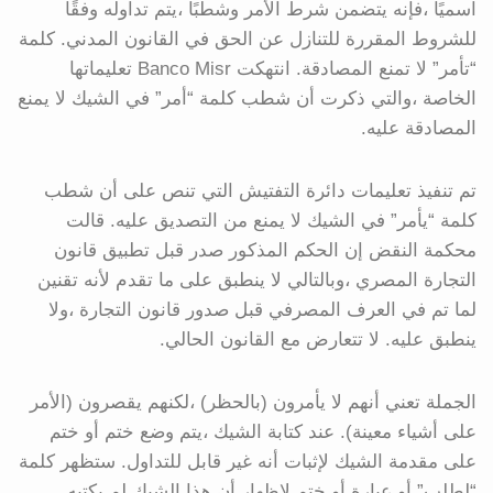
اسميًا ،فإنه يتضمن شرط الأمر وشطبًا ،يتم تداوله وفقًا
للشروط المقررة للتنازل عن الحق في القانون المدني. كلمة
“تأمر” لا تمنع المصادقة. انتهكت Banco Misr تعليماتها
الخاصة ،والتي ذكرت أن شطب كلمة “أمر” في الشيك لا يمنع
المصادقة عليه.
تم تنفيذ تعليمات دائرة التفتيش التي تنص على أن شطب
كلمة “يأمر” في الشيك لا يمنع من التصديق عليه. قالت
محكمة النقض إن الحكم المذكور صدر قبل تطبيق قانون
التجارة المصري ،وبالتالي لا ينطبق على ما تقدم لأنه تقنين
لما تم في العرف المصرفي قبل صدور قانون التجارة ،ولا
ينطبق عليه. لا تتعارض مع القانون الحالي.
الجملة تعني أنهم لا يأمرون (بالحظر) ،لكنهم يقصرون (الأمر
على أشياء معينة). عند كتابة الشيك ،يتم وضع ختم أو ختم
على مقدمة الشيك لإثبات أنه غير قابل للتداول. ستظهر كلمة
“لطلب” أو عبارة أو ختم لإظهار أن هذا الشيك لم يكتبه