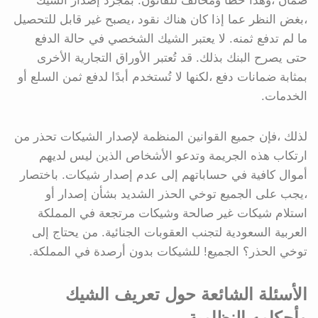
ضمان ،وهذا خطأ ومخالف للقانون. بمجرد إصدار الشيك
،بغض النظر عما إذا كان هناك نقود ،يصبح غير قابل للتحصيل
ما لم تدفع ثمنه. لا يعتبر الشيك الشخصي في حالة الدفع
حتى يصرح البنك بذلك. قد تُعتبر الأوراق التجارية الأخرى
بمثابة ضمانات دفع ،لكنها لا تُستخدم أبدًا لدفع ثمن السلع أو
الخدمات.
لذلك ،فإن جميع القوانين المنظمة لإصدار الشيكات تحذر من
ارتكاب هذه الجريمة وتدعو الأشخاص الذين ليس لديهم
أموال كافية في حساباتهم إلى عدم إصدار شيكات. باختصار
،يجب على الجميع توخي الحذر الشديد بشأن إصدار أو
استلام شيكات غير صالحة وشيكات مرتجعة في المملكة
العربية السعودية لتجنب العقوبات الجنائية. من يحتاج إلى
توخي الحذر؟ الجميع! للشيكات بدون أرصدة في المملكة.
الأسئلة الشائعة حول تعريف الشيك
وأحكامه النظامية