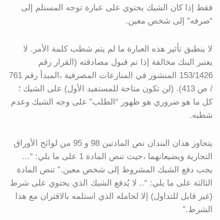
فقط إذا كان الشيك يحتوي على عبارة توجه المستلم إلى
“صرفه” إلى شخص معين.
لا ينطبق تأثير هذه العبارة ما لم يتم شطب كلمة الأمر. لا
يعتبر البنك مخالفة إذا تم قبول مصادقته (القرار رقم
153/1426 المنشور في المنازعات المصرفية ،المبدأ رقم 761
/ ص 413). (لن تكون متاحة للمستفيد الأول) على الشيك ؛
كل ما هو ضروري هو ظهور “الطلب” على وجه الشيك وعدم
شطبه.
يتجاوز هذان البندان نص المادتين 98 و 95 من لوائح الأوراق
التجارية ويضيعانهما ،حيث تنص المادة 1 على ما يلي: “…
يجب دفع الشيك المشروط إلى شخص معين.” تنص المادة
الثالثة على ما يلي: “.. لا يُدفع الشيك الذي يحتوي على شرط
(غير قابل للتداول) إلا لحامله الذي استلمه بالاقتران مع هذا
الشرط.”