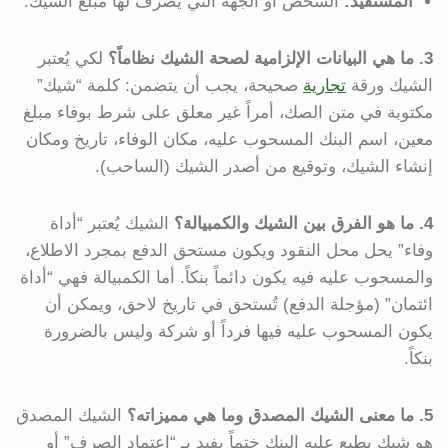
المستفيد:
الشخص أو الجهة التي يُصرف لها مبلغ الشيك.
3. ما هي البيانات الإلزامية لصحة الشيك نظاماً؟
لكي يُعتبر
الشيك ورقة
تجارية
صحيحة، يجب أن يتضمن: كلمة “شيك”
مكتوبة في متن الصك، أمراً غير معلق على شرط بوفاء مبلغ
معين، اسم البنك المسحوب عليه، مكان الوفاء، تاريخ ومكان
إنشاء الشيك، وتوقيع من أصدر الشيك (الساحب).
4. ما هو الفرق بين الشيك والكمبيالة؟
الشيك يُعتبر “أداة
وفاء” يحل محل النقود ويكون مستحق الدفع بمجرد الاطلاع،
والمسحوب عليه فيه يكون دائماً بنكاً. أما الكمبيالة فهي “أداة
ائتمان” (مؤجلة الدفع) تُستحق في تاريخ لاحق، ويمكن أن
يكون المسحوب عليه فيها فرداً أو شركة وليس بالضرورة
بنكاً.
5. ما معنى الشيك المصدق وما هي مميزاته؟
الشيك المصدق
هو شيك يطبع عليه البنك ختماً يفيد بـ “اعتماد الصرف” أو