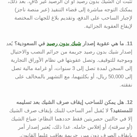
تثبت أن الشيك بدون رصيد أو أن الرصيد غير كافٍ. بعد ذلك،
يمكنك التوجه مباشرة إلى قضاء التنفيذ (عبر منصة ناجز)
لإجبار الساحب على الدفع، وتقديم بلاغ للجهات المختصة
لإيقاع العقوبة الجزائية.
11. ما هي عقوبة إصدار
شيك بدون رصيد
في السعودية؟
يُعد
إصدار شيك بدون رصيد جريمة من جرائم النصب والاحتيال
وموجبة للتوقيف. وتصل عقوبتها في نظام الأوراق التجارية
إلى السجن لمدة تصل إلى 3 سنوات، أو غرامة مالية تصل
إلى 50,000 ريال، أو بكلتيهما، مع التشهير بالمخالف على
نفقته.
12. هل يمكن للساحب إيقاف صرف الشيك بعد تسليمه
للمستفيد؟
لا يُقبل أمر الساحب للبنك بإيقاف صرف الشيك
إلا في حالتين حصريتين فقط حددهما النظام: ضياع الشيك
(أو سرقته)، أو إفلاس حامله. عدا ذلك، يُعتبر إصدار أمر
بإيقاف الصرف دون مبرر جريمة يعاقب عليها القانون.