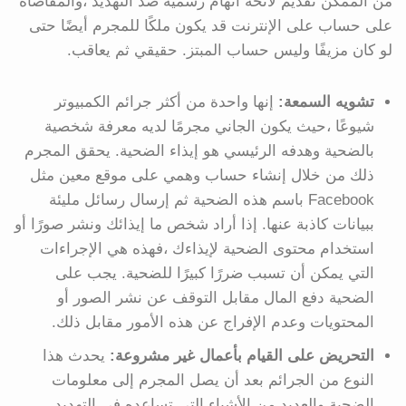
من الممكن تقديم لائحة اتهام رسمية ضد التهديد ،والمقاضاة
على حساب على الإنترنت قد يكون ملكًا للمجرم أيضًا حتى
لو كان مزيفًا وليس حساب المبتز. حقيقي ثم يعاقب.
تشويه السمعة:
إنها واحدة من أكثر جرائم الكمبيوتر
شيوعًا ،حيث يكون الجاني مجرمًا لديه معرفة شخصية
بالضحية وهدفه الرئيسي هو إيذاء الضحية. يحقق المجرم
ذلك من خلال إنشاء حساب وهمي على موقع معين مثل
Facebook باسم هذه الضحية ثم إرسال رسائل مليئة
ببيانات كاذبة عنها. إذا أراد شخص ما إيذائك ونشر صورًا أو
استخدام محتوى الضحية لإيذاءك ،فهذه هي الإجراءات
التي يمكن أن تسبب ضررًا كبيرًا للضحية. يجب على
الضحية دفع المال مقابل التوقف عن نشر الصور أو
المحتويات وعدم الإفراج عن هذه الأمور مقابل ذلك.
التحريض على القيام بأعمال غير مشروعة:
يحدث هذا
النوع من الجرائم بعد أن يصل المجرم إلى معلومات
الضحية والعديد من الأشياء التي تساعده في التهديد.