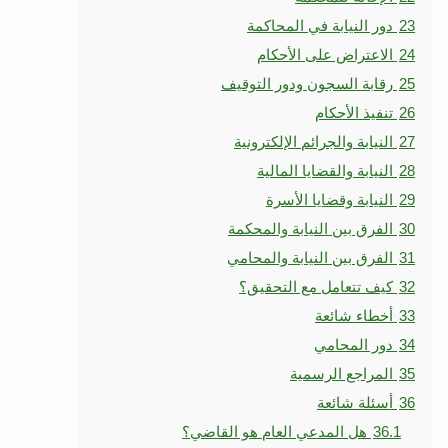
23
دور النيابة في المحاكمة
24
الاعتراض على الأحكام
25
رقابة السجون ودور التوقيف
26
تنفيذ الأحكام
27
النيابة والجرائم الإلكترونية
28
النيابة والقضايا المالية
29
النيابة وقضايا الأسرة
30
الفرق بين النيابة والمحكمة
31
الفرق بين النيابة والمحامي
32
كيف تتعامل مع التحقيق؟
33
أخطاء شائعة
34
دور المحامي
35
المراجع الرسمية
36
أسئلة شائعة
36.1
هل المدعي العام هو القاضي؟