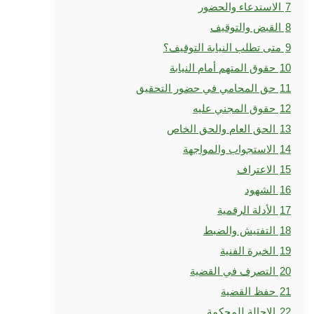
7
الاستدعاء والحضور
8
القبض والتوقيف
9
متى تطلب النيابة التوقيف؟
10
حقوق المتهم أمام النيابة
11
حق المحامي في حضور التحقيق
12
حقوق المجني عليه
13
الحق العام والحق الخاص
14
الاستجواب والمواجهة
15
الاعتراف
16
الشهود
17
الأدلة الرقمية
18
التفتيش والضبط
19
الخبرة الفنية
20
التصرف في القضية
21
حفظ القضية
22
الإحالة للمحكمة