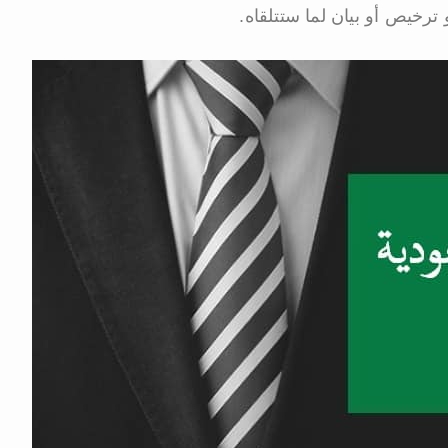
رخيص أو بيان لما ستتلقاه.