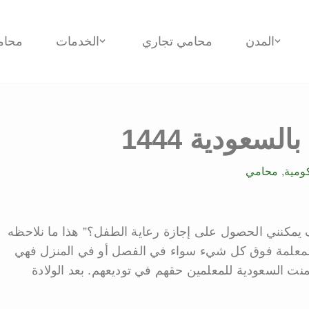
المدن
محامي تجاري
الخدمات
محام
لسعودية 1444
ومية
,
محامي
يمكنني الحصول على إجازة رعاية الطفل؟” هذا ما نلاحظه
لمعلمة فوق كل شيء سواء في الفصل أو في المنزل فهي
ت السعودية للمعلمين حقهم في توديعهم. بعد الولادة