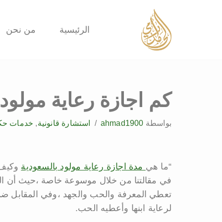
تخطى
الرئيسية
من نحن
إلى
المحتوى
كم اجازة رعاية مولود با
بواسطة
ahmad1900
استشارة قانونية
,
خدمات حك
“ما هي
مدة اجازة رعاية مولود بالسعودية
وكيف 
في مقالتنا من خلال موسوعة خاصة ،حيث أن ا
تعطي المعرفة والحب والجهد ،وفي المقابل ضمن
لرعاية ابنها وأعطيه الحب.