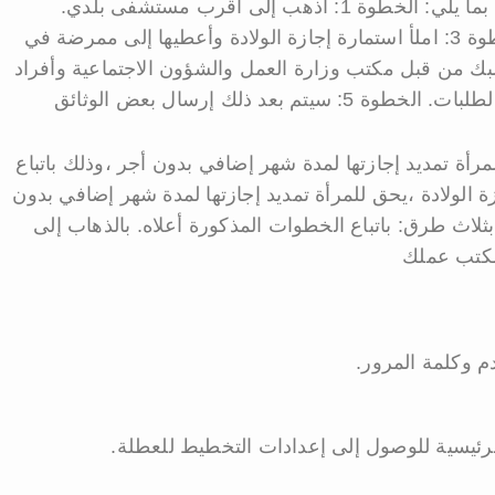
لطلب إجازة الأمومة من خلال نظام فارس ،قم بما يلي: الخطوة 1: اذهب إلى أقرب مستشفى بلدي.
الخطوة 2: تحقق من معلوماتك الشخصية. الخطوة 3: املأ استمارة إجازة الولادة وأعطيها إلى ممرضة في
موافقة على طلبك من قبل مكتب وزارة العمل والشؤون الاجتماعية وأفراد
مرأة تمديد إجازتها لمدة شهر إضافي بدون أجر ،وذلك باتباع
ة الولادة ،يحق للمرأة تمديد إجازتها لمدة شهر إضافي بدون
بثلاث طرق: باتباع الخطوات المذكورة أعلاه. بالذهاب إلى
مكتب عملك
م وكلمة المرور.
لرئيسية للوصول إلى إعدادات التخطيط للعطلة.