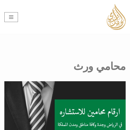
تخطى
إلى
المحتوى
محامي ورث