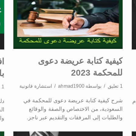
كيفية كتابة عريضة دعوى
ا
للمحكمة 2023
با
1 تعليق
بواسطة
ahmad1900
استشارة قانونية
1 تعليق
شرح كيفية كتابة عريضة دعوى للمحكمة في
م
دل
السعودية، من الاختصاص والصفة والوقائع
ال
والطلبات إلى المرفقات والتقديم عبر ناجز.
وا