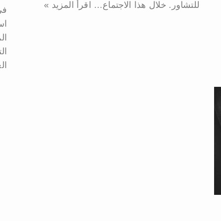
للتشاور. خلال هذا الاجتماع…
اقرأ المزيد »
في
اس
ال
ال
ال