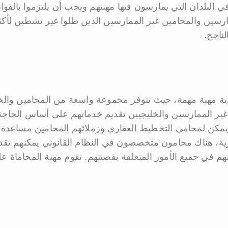
بلدان التي يمارسون فيها مهنتهم ويجب أن يلتزموا بالقواني
مارسين والمحامين غير الممارسين الذين ظلوا غير نشطين لأكث
ناجح.
ودية مهنة مهمة، حيث تتوفر مجموعة واسعة من المحامين والخ
ن غير الممارسين والخليجيين تقديم خدماتهم على أساس الحا
ا يمكن لمحامي التخطيط العقاري وزملائهم المحامين مساعدة ا
ية، هناك محامون متخصصون في النظام القانوني يمكنهم تق
م في جميع الأمور المتعلقة بقضيتهم. تقوم مهنة المحاماة على