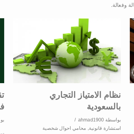
ة وفعالة.
نظام الامتياز التجاري
تق
بالسعودية
في
بواسطة
ahmad1900
بو
استشارة قانونية
,
محامي احوال شخصية