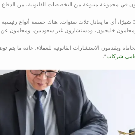
 في مجموعة متنوعة من التخصصات القانونية، من الدفاع الج
يتمتع المحامون المتمرسون بخبرة لا تقل عن 36 شهرًا، أي ما يعادل ثلاث سنوات. هناك 
محامون خليجيون، ومستشارون غير سعوديين، ومحامون عن
ة ويقدمون الاستشارات القانونية للعملاء. عادة ما يتم ت
امي شركات
“.