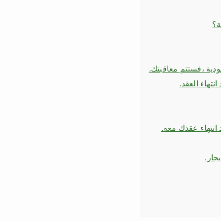
ة؟
عودية ،فستتم معاقبتك.
نتهاء العقد.
 انتهاء عقدك معه.
يجار.