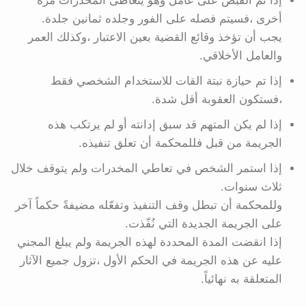
إذا تم القبض على عامل وهو يتعاطى المخدرات مرة
أخرى ،فسيتم فصله على الفور وجلده ثمانين جلدة.
يجب أن تؤخذ وقائع القضية بعين الاعتبار ،وكذلك العمر
والعامل الأخلاقي.
إذا تم حيازة نبتة القات للاستخدام الشخصي فقط
،فستكون العقوبة أقل شدة.
إذا لم يكن المتهم قد سبق إدانته أو لم يرتكب هذه
الجريمة من قبل فللمحكمة أن تعلق تنفيذه.
إذا استمر الشخص في تعاطي المخدرات ولم يتوقف خلال
ثلاث سنوات.
وللمحكمة أن تبطل وقف التنفيذ وتفعّله مضيفةً حكماً آخر
على الجريمة الجديدة التي نُفّذت.
إذا انقضت المدة المحددة لهذه الجريمة ولم يبلغ المجني
عليه عن هذه الجريمة في الحكم الأول ،تزول جميع الآثار
المتعلقة به نهائياً.