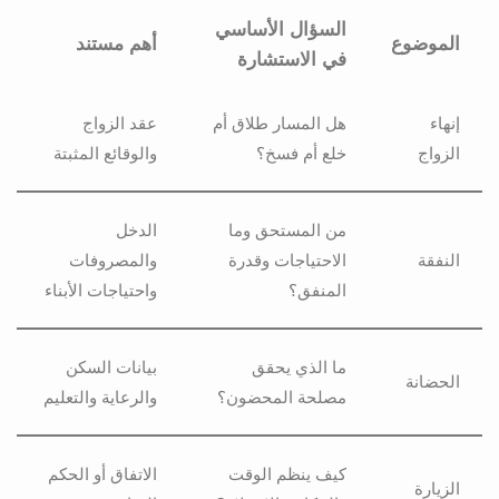
السؤال الأساسي
الموضوع
أهم مستند
في الاستشارة
إنهاء
هل المسار طلاق أم
عقد الزواج
الزواج
خلع أم فسخ؟
والوقائع المثبتة
من المستحق وما
الدخل
النفقة
الاحتياجات وقدرة
والمصروفات
المنفق؟
واحتياجات الأبناء
ما الذي يحقق
بيانات السكن
الحضانة
مصلحة المحضون؟
والرعاية والتعليم
كيف ينظم الوقت
الاتفاق أو الحكم
الزيارة