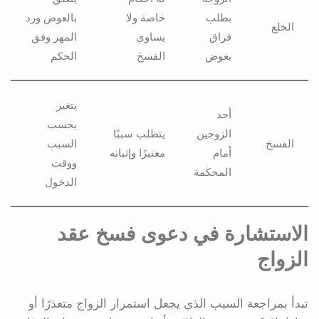
بطلب
خاصة ولا
بالعوض ورد
الخلع
فراق
يساوي
المهر وفق
بعوض
الفسخ
الحكم
يتغير
أحد
بحسب
الزوجين
يتطلب سببًا
الفسخ
السبب
أمام
معتبرًا وإثباته
ووقت
المحكمة
الدخول
الاستشارة في دعوى فسخ عقد
الزواج
تبدأ بمراجعة السبب الذي يجعل استمرار الزواج متعذرًا أو