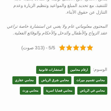
للتنفيذ، مع تحديد المبلغ والمواعيد وتنظيم الزيارة وعدم
التنازل عن حقوق الأبناء.
المحتوى معلوماتي عام ولا يغني عن استشارة خاصة تراعي
عقد الزواج والأطفال والدخل والأحكام والوقائع الفعلية.
5/5 - (313 صوت)
الوسوم:
ارقام محامين
استشارات قانونية
محامي تقسيم ميراث
محامي شرق الرياض
محامي عقاري
محامي في الرياض
محامي قضايا اسرية
محامي ورث