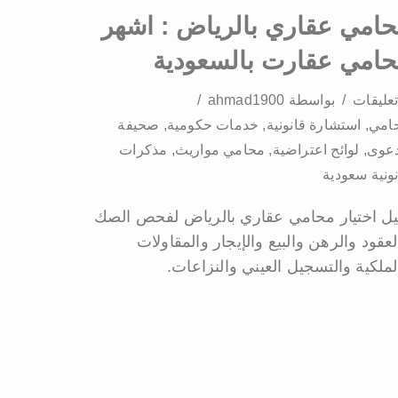
امي عقاري بالرياض : اشهر
امي عقارت بالسعودية
بواسطة
ahmad1900
امي
,
استشارة قانونية
,
خدمات حكومية
,
صحيفة
دعوى
,
لوائح اعتراضية
,
محامي مواريث
,
مذكرات
نونية سعودية
يل اختيار محامي عقاري بالرياض لفحص الصك
لعقود والرهن والبيع والإيجار والمقاولات
لملكية والتسجيل العيني والنزاعات.