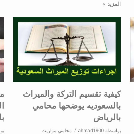
المزيد »
كيفية تقسيم التركة والميراث
مت
بالسعوديه يوضحها محامي
ال
بالرياض
با
بواسطة
ahmad1900
محامي مواريث
بو