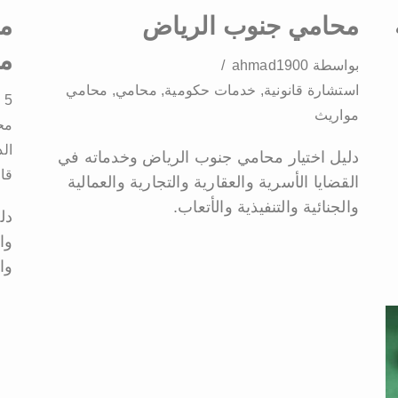
محامي جنوب الرياض
مح
مح
بواسطة
ahmad1900
استشارة قانونية
,
خدمات حكومية
,
محامي
,
محامي
5 تعليقات
مواريث
مح
ال
دليل اختيار محامي جنوب الرياض وخدماته في
قا
القضايا الأسرية والعقارية والتجارية والعمالية
والجنائية والتنفيذية والأتعاب.
دل
وا
وا