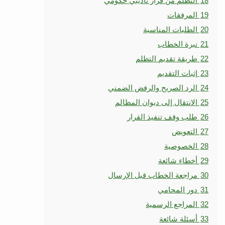
18
التظلم من قرار تأديبي حكومي
19
المرفقات
20
الطلبات المناسبة
21
نبرة الخطاب
22
طريقة تقديم التظلم
23
إثبات التقديم
24
الرد الصريح والرفض الضمني
25
الانتقال إلى ديوان المظالم
26
طلب وقف تنفيذ القرار
27
التعويض
28
الخصوصية
29
أخطاء شائعة
30
مراجعة الخطاب قبل الإرسال
31
دور المحامي
32
المراجع الرسمية
33
أسئلة شائعة