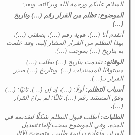
السلام عليكم ورحمة الله وبركاته، وبعد:
الموضوع: تظلم من القرار رقم (…) وتاريخ
(…)
أتقدم أنا (…)، هوية رقم (…)، بصفتي (…)،
بهذا التظلم من القرار المشار إليه، وقد علمت
به بتاريخ (…) بموجب (…).
الوقائع:
تقدمت بتاريخ (…) بطلب (…)
مستوفيًا المستندات (…). وبتاريخ (…) صدر
القرار بـ(…).
أسباب التظلم:
أولًا: (…)، إذ إن (…). ثانيًا: (…)
وفق المستند رقم (…). ثالثًا: لم يراع القرار
(…).
الطلبات:
أطلب قبول التظلم شكلًا لتقديمه في
المدة، وفي الموضوع سحب/إلغاء/تعديل
القرار، وإعادة دراسة طلبي، وتصحيح الآثار