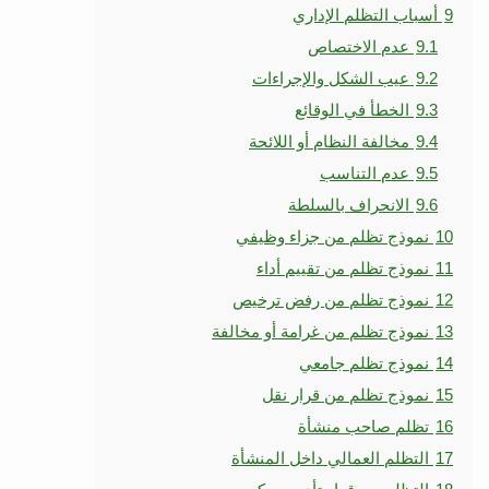
9
أسباب التظلم الإداري
9.1
عدم الاختصاص
9.2
عيب الشكل والإجراءات
9.3
الخطأ في الوقائع
9.4
مخالفة النظام أو اللائحة
9.5
عدم التناسب
9.6
الانحراف بالسلطة
10
نموذج تظلم من جزاء وظيفي
11
نموذج تظلم من تقييم أداء
12
نموذج تظلم من رفض ترخيص
13
نموذج تظلم من غرامة أو مخالفة
14
نموذج تظلم جامعي
15
نموذج تظلم من قرار نقل
16
تظلم صاحب منشأة
17
التظلم العمالي داخل المنشأة