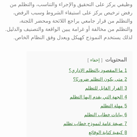
وظيفي يركز على التحقيق والإجراء والتناسب، والتظلم من
رفض ترخيص يركز على استيفاء الشروط وسبب الرفض،
والتظلم من قرار جامعي يراجع اللائحة ومحضر اللجنة،
والتظلم من مخالفة أو غرامة يبين الواقعة والتصنيف والدليل.
لذلك يستخدم النموذج كهيكل ويعدل وفق النظام الخاص.
المحتويات
إخفاء
1
ما المقصود بالتظلم الإداري؟
2
متى يكون التظلم ضروريًا؟
3
القرار القابل للتظلم
4
الجهة التي يقدم إليها التظلم
5
مهلة التظلم
6
بيانات خطاب التظلم
7
صيغة عامة لنموذج خطاب تظلم
8
كيفية كتابة الوقائع