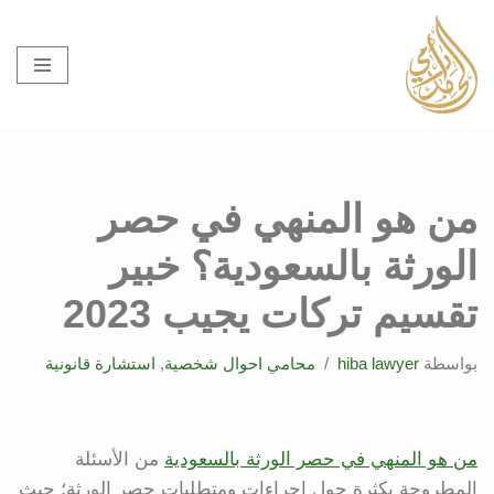
تخطى
إلى
المحتوى
من هو المنهي في حصر
الورثة بالسعودية؟ خبير
تقسيم تركات يجيب 2023
بواسطة
hiba lawyer
محامي احوال شخصية
,
استشارة قانونية
من هو المنهي في حصر الورثة بالسعودية
من الأسئلة
المطروحة بكثرة حول إجراءات ومتطلبات حصر الورثة؛ حيث