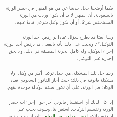
فكما أوضحنا خلال حديثنا عن من هو المنهي في حصر الورثة
بالسعودية، أن المنهي لا بد أن يكون وريث من الورثة
المستحقين شرعًا، أو أن يكون وكيل شرعي نيابةً عنهم.
وهنا أيضًا قد يطرح سؤال “ماذا لو رفض أحد الورثة
التوكيل؟”، ونجيب على ذلك بأنه بالفعل، قد يرفض أحد الورثة
إجراء التوكيل، وله كامل الحرية المطلقة في ذلك، ولا يحق
إجباره على التوكيل.
ويتم حل تلك المشكلة، من خلال توكيل أكثر من وكيل، ولا
مشكلة قانونية في ذلك؛ حيث أجاز القانون السعودي تعدد
الوكلاء في الورثة، على أن تكون صيغة الوكالة موحدة بينهم.
إذا كان لديك أي استفسار قانوني آخر حول إجراءات حصر
الورثة وتقسيم التركات، استعن بنا، وسوف يجيب على
استفساراتكم
افضل محامي في الرياض
تابع لنا ذو خبرة في