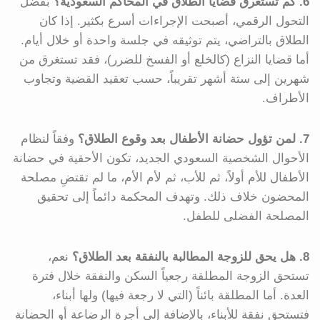
6. كم تستغرق قضايا الطلاق في المحاكم السعودية؟
بفضل
التحول الرقمي، أصبحت الإجراءات أسرع بكثير. إذا كان
الطلاق بالتراضي، يتم توثيقه في جلسة واحدة أو خلال أيام.
أما قضايا النزاع (كالخلع أو الفسخ للضرر)، فقد تستغرق من
شهرين إلى ستة أشهر تقريباً، حسب تعقيد القضية وتجاوب
الأطراف.
7. لمن تؤول حضانة الأطفال بعد وقوع الطلاق؟
وفقاً لنظام
الأحوال الشخصية السعودي الجديد، تكون الأحقية في حضانة
الأطفال للأم أولاً، ثم للأب، ثم لأم الأم، ما لم تقتضِ مصلحة
المحضون خلاف ذلك. وتهدف المحكمة دائماً إلى تحقيق
المصلحة الفضلى للطفل.
8. هل يحق للزوجة المطالبة بالنفقة بعد الطلاق؟
نعم،
تستحق الزوجة المطلقة رجعياً السكن والنفقة خلال فترة
العدة. أما المطلقة بائناً (التي لا رجعة فيها) ولها أبناء،
فتستحق نفقة للأبناء، بالإضافة إلى أجرة الرضاعة أو الحضانة