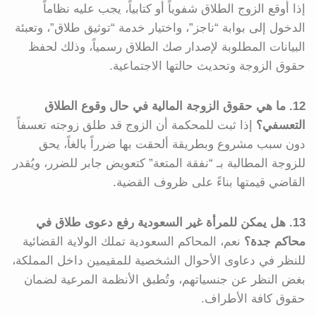
إذا أوقع الزوج الطلاق شفوياً أو كتابياً، يجب عليه نظاماً
الدخول إلى بوابة “ناجز”، واختيار خدمة “توثيق طلاق”، وتعبئة
البيانات المطلوبة لإصدار صك الطلاق رسمياً، وذلك لحفظ
حقوق الزوجة وتحديث حالتها الاجتماعية.
12. ما هي حقوق الزوجة المالية في حال وقوع الطلاق
التعسفي؟
إذا ثبت للمحكمة أن الزوج قد طلق زوجته تعسفاً
دون سبب مشروع وبطريقة ألحقت بها ضرراً بالغاً، يحق
للزوجة المطالبة بـ “نفقة المتعة” كتعويض جابر للضرر، ويُقدر
القاضي قيمتها بناءً على ظروف القضية.
13. هل يمكن للمرأة غير السعودية رفع دعوى طلاق في
محاكم جدة؟
نعم، المحاكم السعودية تملك الولاية القضائية
للنظر في دعاوى الأحوال الشخصية للمقيمين داخل المملكة،
بغض النظر عن جنسياتهم، وتُطبق الأنظمة المرعية لضمان
حقوق كافة الأطراف.