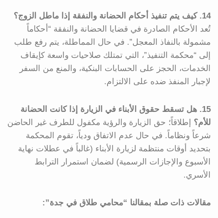
14. كيف يتم تنفيذ أحكام الحضانة والنفقة إذا ماطل الزوج؟
تُعد الأحكام الصادرة في قضايا الحضانة والنفقة “أحكاماً
مشمولة بالنفاذ المعجل”. في حال المماطلة، يتم رفع طلب
إلى “محكمة التنفيذ”، التي تمتلك صلاحيات واسعة كإيقاف
الخدمات، الحجز على الحسابات البنكية، والمنع من السفر
لإجبار المنفذ ضده على الالتزام.
15. هل تسقط حقوق الأبناء في الزيارة إذا كانت الحضانة
للأم؟
إطلاقاً؛ حق الزيارة والرؤية مكفول للطرف غير الحاضن
شرعاً ونظاماً. في حال عدم الاتفاق ودياً، تقوم المحكمة
بتحديد أوقات منتظمة لزيارة الأبناء (غالباً في عطلات نهاية
الأسبوع والإجازات الرسمية) لضمان استمرار الترابط
الأسري.
مقالات ذات صلة بمقالنا “محامي طلاق في جدة”: