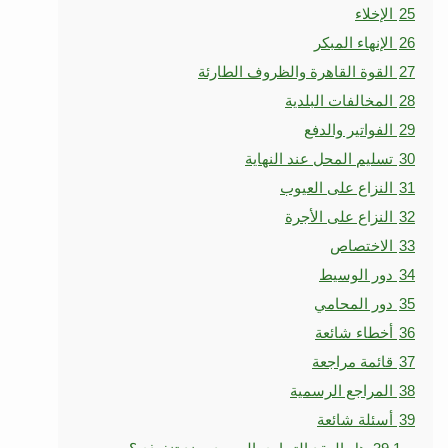
25
الإخلاء
26
الإنهاء المبكر
27
القوة القاهرة والظروف الطارئة
28
المخالفات البلدية
29
الفواتير والدفع
30
تسليم المحل عند النهاية
31
النزاع على العيوب
32
النزاع على الأجرة
33
الاختصاص
34
دور الوسيط
35
دور المحامي
36
أخطاء شائعة
37
قائمة مراجعة
38
المراجع الرسمية
39
أسئلة شائعة