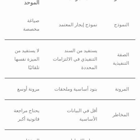
الموحد
صياغة
النموذج
نموذج إيجار المعتمد
مخصصة
يستفيد من السند
لا يستفيد من
الصفة
التنفيذي في الالتزامات
الميزة نفسها
التنفيذية
المحددة
تلقائيًا
المرونة
بنود أساسية وملحقات
مرونة أوسع
أقل في البيانات
يحتاج مراجعة
المخاطر
الأساسية
قانونية أكبر