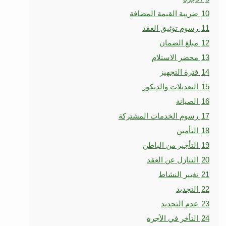
10
ضريبة القيمة المضافة
11
رسوم توثيق العقد
12
مبلغ الضمان
13
محضر الاستلام
14
فترة التجهيز
15
التعديلات والديكور
16
الصيانة
17
رسوم الخدمات المشتركة
18
التأمين
19
التأجير من الباطن
20
التنازل عن العقد
21
تغيير النشاط
22
التجديد
23
عدم التجديد
24
التأخر في الأجرة