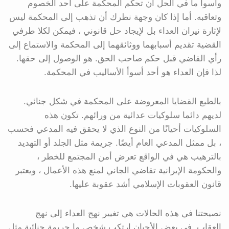
وأسوأ ما في الحل أن تحكم المحكمة على أحد الخصوم
وتعاقبه. أما إذا كان وجهة نظرك أن تذهب إلى المحكمة ليس
لإثارة نيران العداء بل لإيجاد حل قانوني ، فيمكن لكلا طرفي
القضية تقديم أسبابهما ووثائقهما إلى المحكمة والاستماع إلى
رأي القاضي قبل حكم صاحب الحق. هو الوصول إلى حقها.
لذا فإن العداء هو أحد أسوأ الأساليب في المحكمة.
بالطبع القضايا المعروضة على المحكمة في شكل جنائي.
لديهم دائما سلوكيات عدائية من ورائهم. تكون هذه
السلوكيات أحيانًا من النوع الذي لا يحقق فيه المدعي فحسب
، بل ممثل المدعي العام أيضًا. جريمة مثل الجلد أو التهديد
بالترهيب هي في الواقع تعرض أمن المجتمع للخطر ،
والحكومة الإيرانية تقاضي الجاني لمنع هذه الأعمال ، ويعتبر
قانون العقوبات الإسلامي أشد عقوبة عليها.
نصيحتنا في هذه الحالات هي تغيير نهج العداء إلى نهج
العقاب. في بعض الأحيان ارتكب شخص ما جريمة جنائية مثل