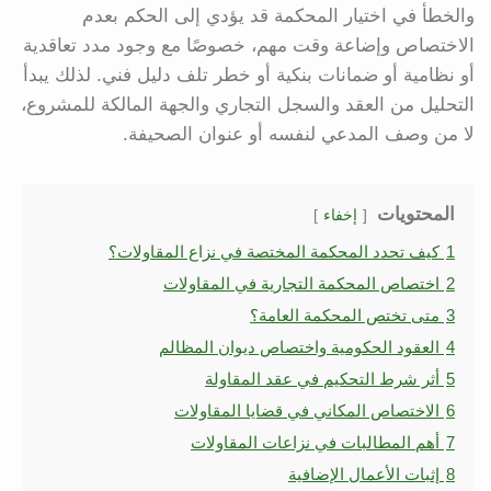
والخطأ في اختيار المحكمة قد يؤدي إلى الحكم بعدم
الاختصاص وإضاعة وقت مهم، خصوصًا مع وجود مدد تعاقدية
أو نظامية أو ضمانات بنكية أو خطر تلف دليل فني. لذلك يبدأ
التحليل من العقد والسجل التجاري والجهة المالكة للمشروع،
لا من وصف المدعي لنفسه أو عنوان الصحيفة.
المحتويات
إخفاء
1
كيف تحدد المحكمة المختصة في نزاع المقاولات؟
2
اختصاص المحكمة التجارية في المقاولات
3
متى تختص المحكمة العامة؟
4
العقود الحكومية واختصاص ديوان المظالم
5
أثر شرط التحكيم في عقد المقاولة
6
الاختصاص المكاني في قضايا المقاولات
7
أهم المطالبات في نزاعات المقاولات
8
إثبات الأعمال الإضافية