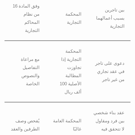
وفق المادة 16
بين تاجرين
المحكمة
من نظام
بسبب أعمالهما
التجارية
المحاكم
التجارية
التجارية
المحكمة
التجارية إذا
مع مراعاة
دعوى على تاجر
تجاوزت
التفاصيل
في عقد تجاري
المطالبة
والنصوص
من غير تاجر
الأصلية 100
الخاصة
ألف ريال
عقد بناء شخصي
بين فرد ومقاول
المحكمة العامة
يُفحص وصف
لا تتحقق فيه
غالبًا
الطرفين والعقد