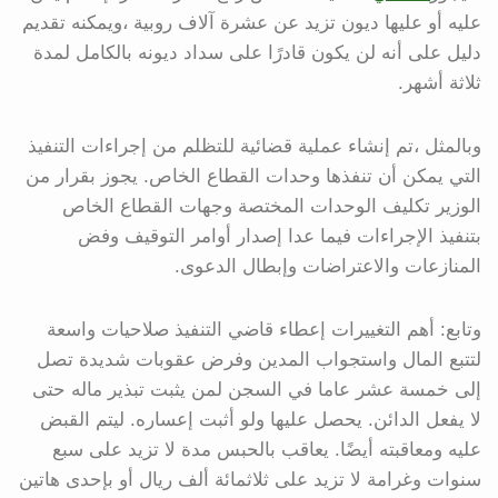
عليه أو عليها ديون تزيد عن عشرة آلاف روبية ،ويمكنه تقديم
دليل على أنه لن يكون قادرًا على سداد ديونه بالكامل لمدة
ثلاثة أشهر.
وبالمثل ،تم إنشاء عملية قضائية للتظلم من إجراءات التنفيذ
التي يمكن أن تنفذها وحدات القطاع الخاص. يجوز بقرار من
الوزير تكليف الوحدات المختصة وجهات القطاع الخاص
بتنفيذ الإجراءات فيما عدا إصدار أوامر التوقيف وفض
المنازعات والاعتراضات وإبطال الدعوى.
وتابع: أهم التغييرات إعطاء قاضي التنفيذ صلاحيات واسعة
لتتبع المال واستجواب المدين وفرض عقوبات شديدة تصل
إلى خمسة عشر عاما في السجن لمن يثبت تبذير ماله حتى
لا يفعل الدائن. يحصل عليها ولو أثبت إعساره. ليتم القبض
عليه ومعاقبته أيضًا. يعاقب بالحبس مدة لا تزيد على سبع
سنوات وغرامة لا تزيد على ثلاثمائة ألف ريال أو بإحدى هاتين