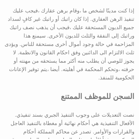
إذا كنت مدينًا لشخص ما ،وقام برهن عقارك ،فيجب عليك
تنفيذ الرهن العقاري. إذا كان راتبك أو راتبك غير كافٍ لسداد
جميع الديون المستحقة عليك ،فيجب أن يذهب نصف راتبك
وراتبك إلى النفقة والثلث للديون الأخرى. سيمنع هذا
المزاحمة في حالة وجود أموال أخرى مستحقة للناس. ويؤدى
ثلث الالتزام الى الدائنين وفق احكام القانون والانظمة. لا
يجوز للوصي أن يطلب منه أكثر مما يستحقه من مهنته أو
حرفته ،وتحكم المحكمة في أهليته. أيضا ،يتم توفير الإعانات
الحكومية للمنفذ.
السجن للموظف الممتنع
نصت التعديلات على وجوب التنفيذ الجبري بسند تنفيذي.
الأفعال التنفيذية هي أحكام نهائية أو مغطاة بالتنفيذ العاجل
والقرارات والأوامر. تصدر عن محاكم المملكة أحكام