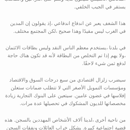
يستقر في الجيب الخلفي.
هذا الشغف يعبر عن اندفاع اندفاعي ،إذ يقولون إن المدين
في الغرب ليس مقيدًا وهذا صحيح ،لكن المجتمع مختلف.
في بلدنا ،يستخدم معظم الناس النقد وليس بطاقات الائتمان
،ولا يهم إذا تم التخلص من البطاقة لأنه قد تكون هناك حاجة
لدفع ثمن شيء لاحقًا.
سيضرب زلزال اقتصادي من سبع درجات السوق والاقتصاد
ومؤسسات التمويل الأصغر التي لا تتطلب ضمانات ستعلن
إفلاسها في غضون عامين. سيتعين على البنوك التجارية زيادة
مخصصاتها للديون المشكوك في تحصيلها عدة مرات.
من ناحية أخرى ،لدينا آلاف الأشخاص المهددين بالسجن. هذه
قضية اجتماعية كبيرة. يشكل خراب العائلات ونفقات السجن