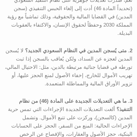
نعم، صدرت تعديلات جوهرية على نظام التنفيذ السعودي
(تحديداً المادة 46) أدت إلى إلغاء الحبس التنفيذي (سجن
المدين) في القضايا المالية والحقوقية، وذلك تماشياً مع رؤية
المملكة 2030 وحفظاً لحقوق الإنسان، والاكتفاء بالعقوبات
البديلة.
2. متى يُسجن المدين في النظام السعودي الجديد؟
لا يُسجن
المدين لعجزه عن السداد، ولكن يُعاقب بالسجن إذا ثبت
تورطه في قضايا جنائية مرتبطة بالدين، مثل: الاحتيال المالي،
تهريب الأموال للخارج، إخفاء الأصول لمنع الحجز عليها، أو
تزوير الأوراق المالية والمماطلة المتعمدة.
3. ما هي التعديلات الجديدة على المادة (46) من نظام
التنفيذ؟
ألغت التعديلات الجديدة الإجراءات التي تمس حرية
المدين (كالسجن)، وركزت على تتبع الأموال. وتشمل
الإجراءات الحالية: المنع من السفر، الحجز على الحسابات
البنكية، حجز الأصول والعقارات، والإفصاح عن الرخص