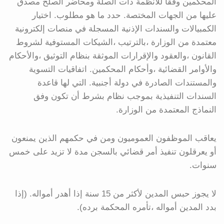
المحكمين وفقاً للأنظمة ذات الصلة ومحاضر الصلح مصدق
عليها من الجهات المختصة. حدد ما هو مطلوب. اختيار
الكمبيالات والسندات الإذنية المسجلة في منصات إلكترونية
معتمدة من الوزارة ،بالترتيب ،الشيكات المستوفية لشروط
القانون ،والعقود والإقرارات الموثقة بنظام التوثيق ،والأحكام
والأوامر القضائية ،وأحكام المحكمين. اتفاقيات التسوية
والمستندات الصادرة في دولة أجنبية. التي لها قاعدة
السندات التنفيذية بموجب نظام بشرط أن تكون وفق
النماذج المعتمدة من الوزارة.
يعاقب الموظفون العموميون ومن في حكمهم الذين يمنعون
أو يعرقلون تنفيذ أمر قضائي بالسجن مدة لا تزيد على خمس
سنوات.
لا يجوز حبس المدين لأكثر من 15 سنة إذا أهدر أمواله. (إذا
بدد المدين أمواله ،تأمره المحكمة برده).