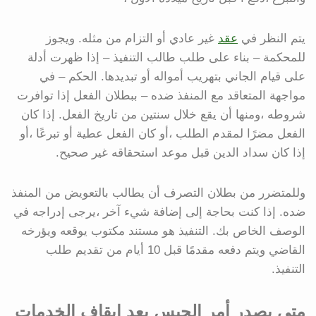
يتم النظر في
عقد
غير عادي أو التزام من مثله. ويجوز
للمحكمة – بناء على طلب طالب التنفيذ – إذا ظهرت أدلة
على قيام الجاني بتهريب أمواله أو تبديدها. الحكم – في
مواجهة المتعاقد مع المنفذ ضده – ببطلان الفعل إذا توافرت
شروطه ،ومنها أن يقع خلال سنتين من تاريخ الفعل. إذا كان
الفعل مضرًا لمقدم الطلب ،أو كان الفعل عطية أو تبرعًا ،أو
إذا كان سداد الدين قبل موعد استحقاقه غير صحيح.
وللمتضرر من بطلان التصرف أن يطالب بالتعويض من المنفذ
ضده. إذا كنت بحاجة إلى إضافة شيء آخر ،يرجى إدراجه في
الوصف الخاص بك. التنفيذ هو مستند مكتوب يوقعه ويؤرخه
القاضي ويتم دفعه مقدمًا قبل 10 أيام من تقديم طلب
التنفيذ.
متى يصدر أمر الحبس بعد إيقاف الخدمات