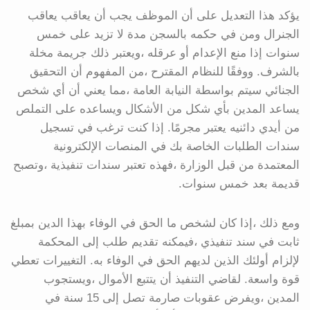
يؤكد هذا التعديل على أن الموظف يجب أن يعاقب يعاقب
الجنرال ومن في حكمه بالسجن مدة لا تزيد على خمس
سنوات إذا منع الإعدام أو عرقله ،ويعتبر ذلك جريمة مخلة
بالشرف. ووفقًا للنظام المقترح ،من المفهوم أن التحقيق
الجنائي سيتم بواسطة النيابة العامة ،مما يعني أن أي شخص
يساعد المدين بأي شكل من الأشكال ويساعده على التملص
من أيدي دائنيه يعتبر مجرمًا. إذا كنت ترغب في تسجيل
سندات الطلبات الخاصة بك في المنصات الإلكترونية
المعتمدة من قبل الوزارة ،فهذه تعتبر سندات تنفيذية ،وتصبح
قديمة بعد خمس سنوات.
ومع ذلك ،إذا كان لشخص ما الحق في الوفاء بهذا الدين بمبلغ
ثابت في سند تنفيذي ،فيمكنه تقديم طلب إلى المحكمة
لإلزام أولئك الذين لديهم الحق في الوفاء به. التغييرات تعطي
قوة واسعة. لقاضي التنفيذ أن يتتبع الأموال ،ويستجوب
المدين ،ويفرض عقوبات صارمة تصل إلى 15 سنة في