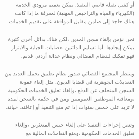
أو كفيل يقبله قاضي التنفيذ. يمكن تعميم مزودي الخدمة
(الكهرباء والمياه والتراخيص المهنية) لمعرفة ما إذا كانت
هناك حاجة إلى ضامن مقابل الموافقة على تقديم الخدمات.
نحن نؤمن بإلغاء سجن المدين ،لكن هناك بدائل أخرى كثيرة
يمكن إيجادها. أما تسليم الدائنين لعصابات الجباية والابتزاز
فهو تفكيك للنظام القضائي ونظام عدالة أردني قديم.
وينتظر المجتمع القضائي صدور نظام تطبيق يحمل العديد من
التعديلات الجوهرية في قضايا الديون. مثل إلغاء عقوبة
السجن المتخلف عن الدفع ،وإلغاء تعليق الخدمات الحكومية
،ومعاقبة الموظفين العموميين ومن في حكمه بالسجن لمدة
لا تزيد على خمس سنوات إذا تم منع التنفيذ أو إعاقته. خيانة.
وتنص إجراءات التنفيذ على إلغاء حبس المتعثرين ،وإلغاء
تعليق الخدمات الحكومية ،ومنع التعاملات المالية مع