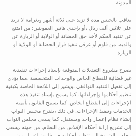
المدونة.
يعاقب بالحبس مدة لا تزيد على ثلاثة أشهر وبغرامة لا تزيد
على ثلاثين ألف ريال ،أو بإحدى هاتين العقوبتين: من امتنع
عن تنفيذ الحكم لأخذ حق الحضانة أو الولاية أو الزيارة عن
والديه. من قاوم أو عرقل تنفيذ قرار الحضانة أو الولاية أو
الزيارة.
يصرح مشروع التعديلات المتوقعة بإسناد إجراءات تنفيذية
غير قضائية للقطاع الخاص والوحدات المتخصصة ،مما يؤدي
إلى تفعيل التنفيذ التوافقي ،ويشير إلى اللائحة الخاصة بكيفية
تنظيم أحكامها وإجراءاتها. كما يسمح بإسناد تنفيذ هذه
الإجراءات إلى القطاع الخاص. كما يسمح القانون بأتمتة
الخدمات وتنفيذ الإجراءات. في ذلك ،يقترح مجلس النواب
إنشاء نظام إعسار واحد ومستقل. كما يسعى مجلس النواب
إلى تشريع إزالة أحكام الإفلاس من النظام. من جهته ،يسعى
مجلس الشيوخ إلى تنظيم أحكامه في قانون إعسار مدني