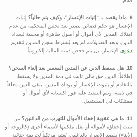
التام.
9. ماذا يقصد بـ “إثبات الإعسار”، وكيف يتم حالياً؟
إثبات
الإعسار هو حكم قضائي يصدر بعد تحقق المحكمة من عدم
امتلاك المدين لأي أموال أو أصول ظاهرة أو مخفية لسداد
الدين. وبعد التعديلات، لم يعد يُشترط سجن المدين لتقديم
دعوى
الإعسار، بل يتم فحص ذمته المالية إلكترونياً.
10. هل يسقط الدين عن المدين المعسر بعد إلغاء السجن؟
إطلاقاً؛ الدين حق مالي ثابت في ذمة المدين ولا يسقط
بالتقادم أو بثبوت الإعسار أو بوفاة المدين. يبقى الدين معلقاً
في ذمته، ويتم التنفيذ عليه فور اكتسابه لأي أموال أو
ممتلكات في المستقبل.
11. ما هي عقوبة إخفاء الأموال للتهرب من الدائنين؟
من
يثبت إخفاؤه لأمواله أو نقل ملكيتها لأسماء أخرى (كالزوجة أو
الأبناء) بقصد الإضرار بالدائنين، يُعتبر مرتكباً لجريمة جنائية