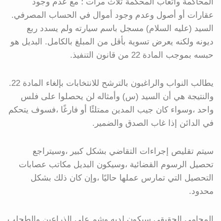
المحاكمة وأتعاب المحكمة ثلاث مرات ؛ مع عدم وجود
عقارات أو أصول وعدم وجود أموال في الحساب المصرفي.
السيد (عليه السلام) مسجل باسم سيارته ولم يسدد ربع
ديونه ولكنه يعرض تسوية بأقل من المبلغ بالكامل. البديل هو
حبسه بموجب المادة 22 من قانون التنفيذ.
يطالب النواب والراغبون بالترشح للانتخابات بإلغاء المادة 22.
والنتيجة هي أن السيد (س) وأمثاله لن يحصلوا على فلس
واحد ،وسواء كان جيب المدين ممتلئًا أو فارغًا ،فسوف يتحكم
في الدائن إذا غاب الصدق والضمير.
سيتم تقليص إجراءات التقاضي بشكل كبير ،وسيتراجع
تحصيل الرسوم القضائية ،وسيكون البديل مكاتب عصابات
التحصيل التي تمارس عملها حاليًا ،وإن كان ذلك بشكل
محدود.
المحامي الحقيقي سيكون لديه وشم على الذراعين والطحلب