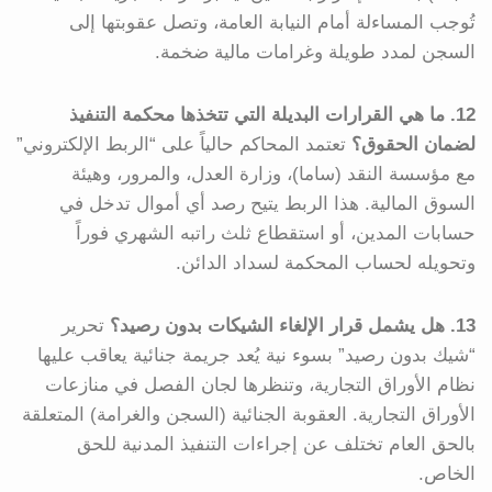
تُوجب المساءلة أمام النيابة العامة، وتصل عقوبتها إلى
السجن لمدد طويلة وغرامات مالية ضخمة.
12. ما هي القرارات البديلة التي تتخذها محكمة التنفيذ
لضمان الحقوق؟
تعتمد المحاكم حالياً على “الربط الإلكتروني”
مع مؤسسة النقد (ساما)، وزارة العدل، والمرور، وهيئة
السوق المالية. هذا الربط يتيح رصد أي أموال تدخل في
حسابات المدين، أو استقطاع ثلث راتبه الشهري فوراً
وتحويله لحساب المحكمة لسداد الدائن.
13. هل يشمل قرار الإلغاء الشيكات بدون رصيد؟
تحرير
“شيك بدون رصيد” بسوء نية يُعد جريمة جنائية يعاقب عليها
نظام الأوراق التجارية، وتنظرها لجان الفصل في منازعات
الأوراق التجارية. العقوبة الجنائية (السجن والغرامة) المتعلقة
بالحق العام تختلف عن إجراءات التنفيذ المدنية للحق
الخاص.