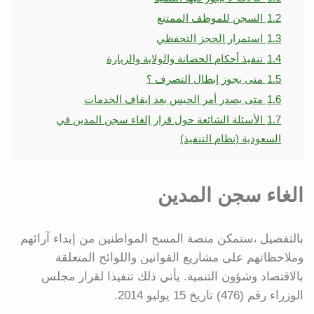
1.2
السجن للموظف الممتنع
1.3
استمرار الحجز التحفظي
1.4
تنفيذ أحكام الحضانة والولاية والزيارة
1.5
متى يجوز إبطال التصرف ؟
1.6
متى يصدر أمر الحبس بعد إيقاف الخدمات
1.7
الأسئلة الشائعة حول قرار إلغاء سجن المدين في
السعودية (نظام التنفيذ)
الغاء سجن المدين
بالتفصيل ،ستمكن منصة المسح المواطنين من إبداء آرائهم
وملاحظاتهم على مشاريع القوانين واللوائح المتعلقة
بالاقتصاد وشؤون التنمية. يأتي ذلك تنفيذا لقرار مجلس
الوزراء رقم (476) تاريخ 15 يوليو 2014.