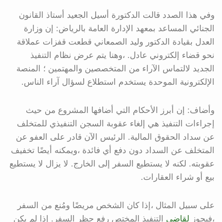
وفي هذا الصدد قالت الدكتورة أسيل الجعيد أستاذ القانون
الجنائي المساعد بمعهد الإدارة العامة بالرياض: إن وزارة
العدل بقيادة الدكتور وليد الصمعاني قطعت قفزات عملاقة
نحو قضاء إلكتروني عادل. ،وهنا يتم عرض نظام التنفيذ
الجديد لالتماس الآراء من المتخصصين والمهتمين ؛ المنصة
الإلكترونية الموحدة يستخدم استطلاع لسؤال آراء الناس.
وأضاف: إن أبرز الأحكام التي أضافها المشروع من حيث
إجراءات التنفيذ هي إلغاء عقوبة السجن التنفيذي للمتخلف
عن سداد الحقوق المالية. الرئيس الآن قادر على العفو عن
المتخلف عن السداد دون دفع أي فائدة ،ويمكنه أيضًا تخفيف
عقوبته. لكنه لا يستطيع السفر إلى الخارج. لا يزال لا يستطيع
بيع أو شراء العقارات.
على سبيل المثال ،إذا كان الشخص مريضًا ومُنع من السفر
،فيجوز
لقاضي
التنفيذ المختص رفع حظر السفر. إذا لم يكن