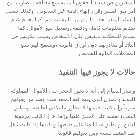
المتعثرين في سداد الحقوق المالية ،مع معالجة التضارب بين
أمر منع السفر وقرار إنهاء إقامة غير السعودي. وكذلك تفعيل
إفشاء المنفذ بحقه والمهربين المشتبه بهم. كما يجرم عدم
تقديم معلومات كاملة ودقيقة ،وتفعيل تتبع الأموال. كما
يسمح للمحكمة بالقبض على الأشخاص بسبب مكوثهم في
البلاد أو مغادرتهم دون أوراق قانونية ،ويسمح لهم بتتبع
المعاملات المالية للشخص.
حالات لا يجوز فيها التنفيذ
وأشار النظام إلى أنه لا يجوز الحجز على الأموال المملوكة
للدولة والمنزل الذي يقيم فيه المنفذ ضده وضد من يعولهم
شرعاً وإن كانت قيمتها لا تتجاوز ما يكفي لحاجته. وينطبق
الشيء نفسه على الحجز عليها وإنفاذها إذا كانت مرهونة
لدائن. وينطبق هذا أيضًا على ضبطها وإنفاذها إذا كانت تُنقل
ضد المنفذ نفسه ومن يعولهم قانونيًا.