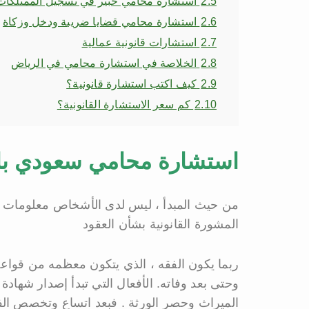
2.5
استشارة محامي خبير في تسجيل الممتلكات
2.6
استشارة محامي قضايا ضريبة ودخل وزكاة
2.7
استشارات قانونية عمالية
2.8
الخلاصة في استشارة محامي في الرياض
2.9
كيف اكتب استشارة قانونية؟
2.10
كم سعر الاستشارة القانونية؟
استشارة محامي سعودي بال
من حيث المبدأ ، ليس لدى الأشخاص معلومات قانو
المشورة القانونية بشأن العقود
ربما يكون الفقه ، الذي يتكون معظمه من قواعد 
وحتى بعد وفاته. الأفعال التي تبدأ إصدار شهاد
الميراث وحصر الورثة . فبعد اتساع وتخصص ال