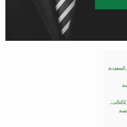
السعودية
ية
التالي :
صية