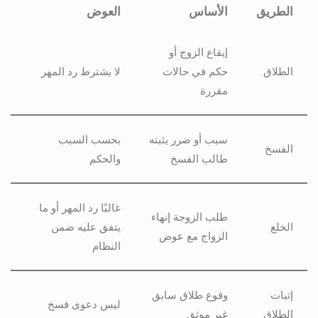
الطريق
الأساس
العوض
إيقاع الزوج أو
الطلاق
حكم في حالات
لا يشترط رد المهر
مقررة
سبب أو ضرر يثبته
بحسب السبب
الفسخ
طالب الفسخ
والحكم
غالبًا رد المهر أو ما
طلب الزوجة إنهاء
الخلع
يتفق عليه ضمن
الزواج مع عوض
النظام
إثبات
وقوع طلاق سابق
ليس دعوى فسخ
الطلاق
غير موثق