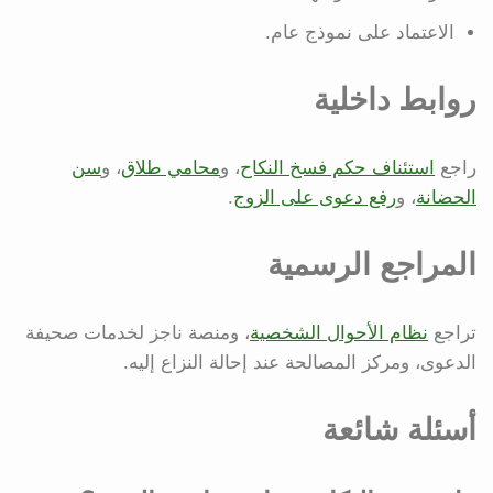
الاعتماد على نموذج عام.
روابط داخلية
راجع
استئناف حكم فسخ النكاح
، و
محامي طلاق
، و
سن
الحضانة
، و
رفع دعوى على الزوج
.
المراجع الرسمية
تراجع
نظام الأحوال الشخصية
، ومنصة ناجز لخدمات صحيفة
الدعوى، ومركز المصالحة عند إحالة النزاع إليه.
أسئلة شائعة